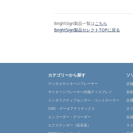
BrightSign製品一覧は
こちら
BrightSign製品セレクトTOPに戻る
カテゴリーから探す
ソ
デジタルサイネージプレーヤー
店
サイネージプレーヤー内蔵ディスプレイ
美
インタラクティブセンサー・コントローラー
交
CMS・データアナリティクス
オ
エンコーダー・デコーダー
会
エクステンダー（延長器）
ラ