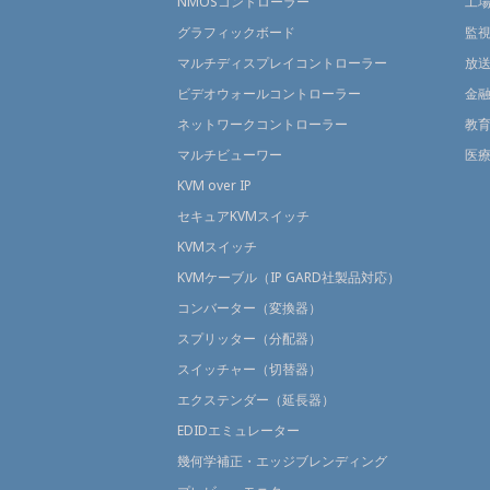
NMOSコントローラー
工
グラフィックボード
監
マルチディスプレイコントローラー
放
ビデオウォールコントローラー
金
ネットワークコントローラー
教
マルチビューワー
医
KVM over IP
セキュアKVMスイッチ
KVMスイッチ
KVMケーブル（IP GARD社製品対応）
コンバーター（変換器）
スプリッター（分配器）
スイッチャー（切替器）
エクステンダー（延長器）
EDIDエミュレーター
幾何学補正・エッジブレンディング