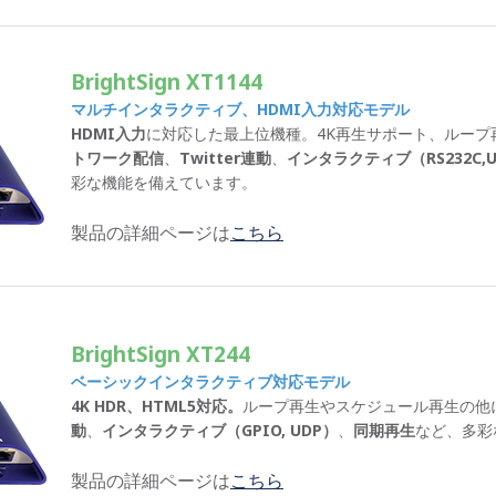
BrightSign XT1144
マルチインタラクティブ、HDMI入力対応モデル
HDMI入力
に対応した最上位機種。4K再生サポート、ループ
トワーク配信
、
Twitter連動
、
インタラクティブ（RS232C,USB
彩な機能を備えています。
製品の詳細ページは
こちら
BrightSign XT244
ベーシックインタラクティブ対応モデル
4K HDR、HTML5対応。
ループ再生やスケジュール再生の他
動
、
インタラクティブ（GPIO, UDP）
、
同期再生
など、多彩
製品の詳細ページは
こちら