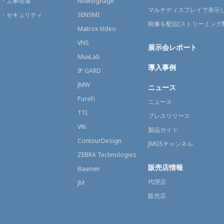
場・工事現場
NowSignage
マルチディスプレイで表示
視・セキュリティ
SENSMI
映像を配信(ストリーミング
送
Matrox Video
融
VNS
展示会レポート
育
MuxLab
導入事例
療
IP GARD
JMW
ニュース
PureFi
ニュース
TTL
プレスリリース
VRi
製品ガイド
ContourDesign
JMGSチャンネル
ZEBRA Technologies
販売店情報
Baumer
代理店
JM
販売店