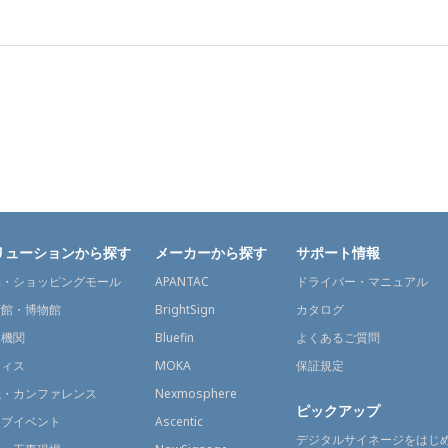
リューションから探す
メーカーから探す
サポート情報
舗・ショッピングモール
APANTAC
ドライバー・マニュアル
術館・博物館
BrightSign
カタログ
通機関
Bluefin
よくあるご質問
フィス
MOKA
保証規定
議・カンファレンス
Nexmosphere
ピックアップ
イブイベント
Ascentic
デジタルサイネージをはじ