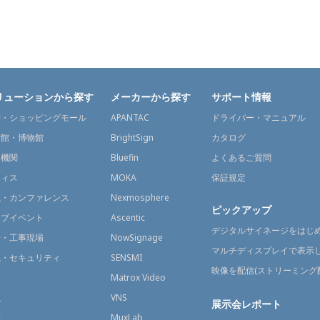
リューションから探す
メーカーから探す
サポート情報
舗・ショッピングモール
APANTAC
ドライバー・マニュアル
術館・博物館
BrightSign
カタログ
通機関
Bluefin
よくあるご質問
フィス
MOKA
保証規定
議・カンファレンス
Nexmosphere
ピックアップ
イブイベント
Ascentic
デジタルサイネージをはじ
場・工事現場
NowSignage
マルチディスプレイで表示
視・セキュリティ
SENSMI
映像を配信(ストリーミング
送
Matrox Video
融
VNS
展示会レポート
育
MuxLab