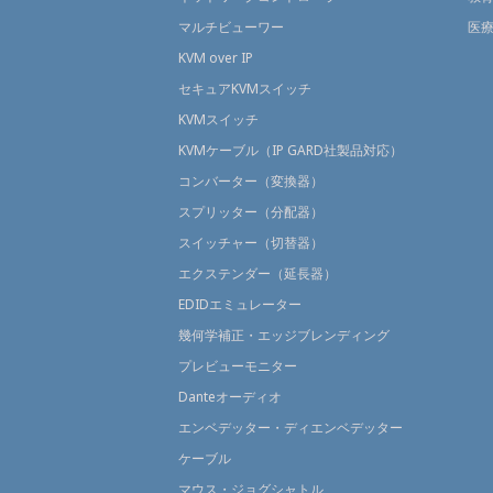
マルチビューワー
医
KVM over IP
セキュアKVMスイッチ
KVMスイッチ
KVMケーブル（IP GARD社製品対応）
コンバーター（変換器）
スプリッター（分配器）
スイッチャー（切替器）
エクステンダー（延長器）
EDIDエミュレーター
幾何学補正・エッジブレンディング
プレビューモニター
Danteオーディオ
エンベデッター・ディエンベデッター
ケーブル
マウス・ジョグシャトル