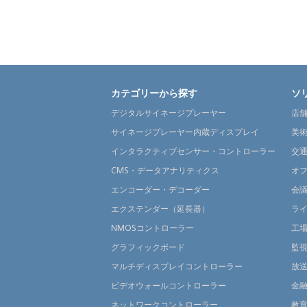
カテゴリーから探す
ソ
デジタルサイネージプレーヤー
店
サイネージプレーヤー内蔵ディスプレイ
美
インタラクティブセンサー・コントローラー
交
CMS・データアナリティクス
オ
エンコーダー・デコーダー
会
エクステンダー（延長器）
ラ
NMOSコントローラー
工
グラフィックボード
監
マルチディスプレイコントローラー
放
ビデオウォールコントローラー
金
ネットワークコントローラー
教