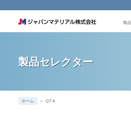
製
製品セレクター
ホーム
Q7-A