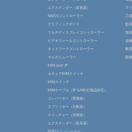
エクステンダー（延長器）
ラ
NMOSコントローラー
工
グラフィックボード
監
マルチディスプレイコントローラー
放
ビデオウォールコントローラー
金
ネットワークコントローラー
教
マルチビューワー
医
KVM over IP
セキュアKVMスイッチ
KVMスイッチ
KVMケーブル（IP GARD社製品対応）
コンバーター（変換器）
スプリッター（分配器）
スイッチャー（切替器）
エクステンダー（延長器）
EDIDエミュレーター