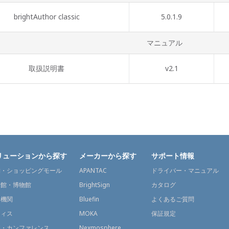
brightAuthor classic
5.0.1.9
マニュアル
取扱説明書
v2.1
リューションから探す
メーカーから探す
サポート情報
舗・ショッピングモール
APANTAC
ドライバー・マニュアル
術館・博物館
BrightSign
カタログ
通機関
Bluefin
よくあるご質問
フィス
MOKA
保証規定
議・カンファレンス
Nexmosphere