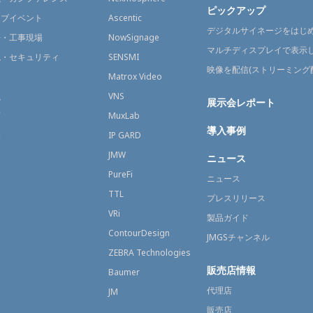
ピックアップ
イブイベント
Ascentic
デジタルサイネージをはじ
場・工事現場
NowSignage
マルチディスプレイで表示
視・セキュリティ
SENSMI
映像を配信(ストリーミング
送
Matrox Video
融
VNS
展示会レポート
育
MuxLab
導入事例
療
IP GARD
JMW
ニュース
PureFi
ニュース
TTL
プレスリリース
VRi
製品ガイド
ContourDesign
JMGSチャンネル
ZEBRA Technologies
販売店情報
Baumer
代理店
JM
販売店