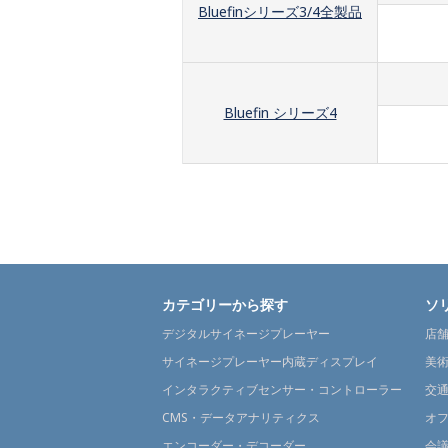
Bluefinシリーズ3/4全製品
Bluefin シリーズ4
カテゴリーから探す
ソ
デジタルサイネージプレーヤー
店
サイネージプレーヤー内蔵ディスプレイ
美
インタラクティブセンサー・コントローラー
交
CMS・データアナリティクス
オ
エンコーダー・デコーダー
会