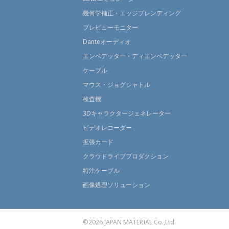
幾何学補正・エッジブレンディング
プレビューモニター
Danteオーディオ
エンベデッター・ディエンベデッター
ケーブル
マウス・ジョグシャトル
検査機
3Dキャラクタージェネレーター
ビデオレコーダー
拡張カード
クラウドライブプロダクション
特注ケーブル
画像処理ソリューション
©2026 JAPAN MATERIAL Co.,Ltd.