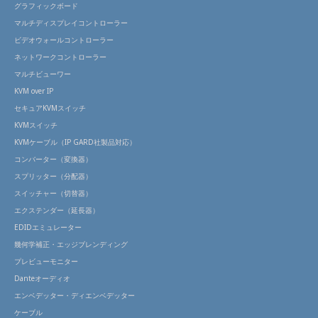
グラフィックボード
マルチディスプレイコントローラー
ビデオウォールコントローラー
ネットワークコントローラー
マルチビューワー
KVM over IP
セキュアKVMスイッチ
KVMスイッチ
KVMケーブル（IP GARD社製品対応）
コンバーター（変換器）
スプリッター（分配器）
スイッチャー（切替器）
エクステンダー（延長器）
EDIDエミュレーター
幾何学補正・エッジブレンディング
プレビューモニター
Danteオーディオ
エンベデッター・ディエンベデッター
ケーブル