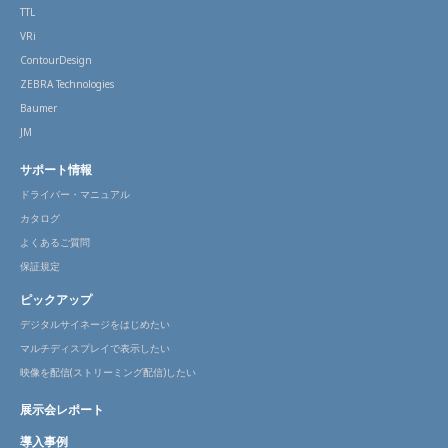
TTL
VRi
ContourDesign
ZEBRA Technologies
Baumer
JM
サポート情報
ドライバー・マニュアル
カタログ
よくあるご質問
保証規定
ピックアップ
デジタルサイネージをはじめたい
マルチディスプレイで表示したい
映像を配信(ストリーミング配信)したい
展示会レポート
導入事例