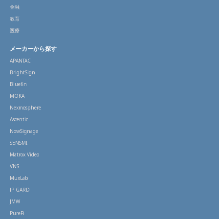
金融
教育
医療
メーカーから探す
APANTAC
BrightSign
Bluefin
MOKA
Nexmosphere
Ascentic
NowSignage
SENSMI
Matrox Video
VNS
MuxLab
IP GARD
JMW
PureFi