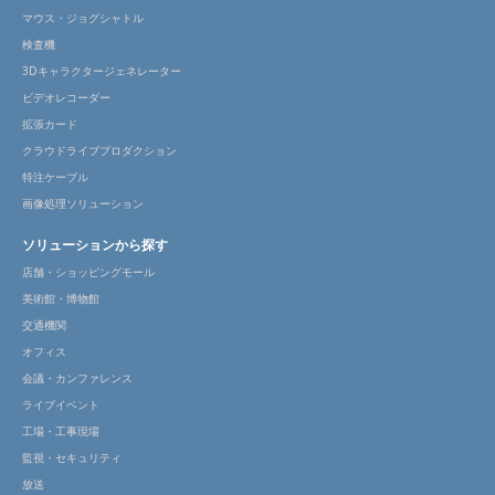
マウス・ジョグシャトル
検査機
3Dキャラクタージェネレーター
ビデオレコーダー
拡張カード
クラウドライブプロダクション
特注ケーブル
画像処理ソリューション
ソリューションから探す
店舗・ショッピングモール
美術館・博物館
交通機関
オフィス
会議・カンファレンス
ライブイベント
工場・工事現場
監視・セキュリティ
放送