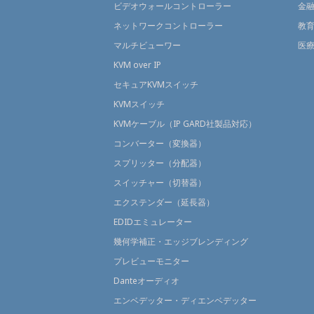
ビデオウォールコントローラー
金
ネットワークコントローラー
教
マルチビューワー
医
KVM over IP
セキュアKVMスイッチ
KVMスイッチ
KVMケーブル（IP GARD社製品対応）
コンバーター（変換器）
スプリッター（分配器）
スイッチャー（切替器）
エクステンダー（延長器）
EDIDエミュレーター
幾何学補正・エッジブレンディング
プレビューモニター
Danteオーディオ
エンベデッター・ディエンベデッター