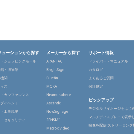
リューションから探す
メーカーから探す
サポート情報
舗・ショッピングモール
APANTAC
ドライバー・マニュアル
術館・博物館
BrightSign
カタログ
通機関
Bluefin
よくあるご質問
フィス
MOKA
保証規定
議・カンファレンス
Nexmosphere
ピックアップ
イブイベント
Ascentic
デジタルサイネージをはじ
場・工事現場
NowSignage
マルチディスプレイで表示
視・セキュリティ
SENSMI
映像を配信(ストリーミング
送
Matrox Video