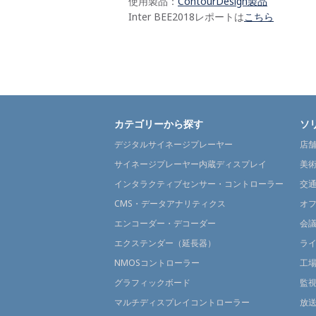
使用製品：
ContourDesign製品
Inter BEE2018レポートは
こちら
カテゴリーから探す
ソ
デジタルサイネージプレーヤー
店
サイネージプレーヤー内蔵ディスプレイ
美
インタラクティブセンサー・コントローラー
交
CMS・データアナリティクス
オ
エンコーダー・デコーダー
会
エクステンダー（延長器）
ラ
NMOSコントローラー
工
グラフィックボード
監
マルチディスプレイコントローラー
放