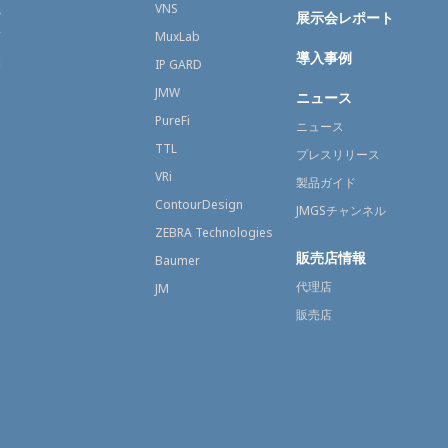
融
VNS
展示会レポート
育
MuxLab
導入事例
療
IP GARD
JMW
ニュース
PureFi
ニュース
TTL
プレスリリース
VRi
製品ガイド
ContourDesign
JMGSチャンネル
ZEBRA Technologies
販売店情報
Baumer
代理店
JM
販売店