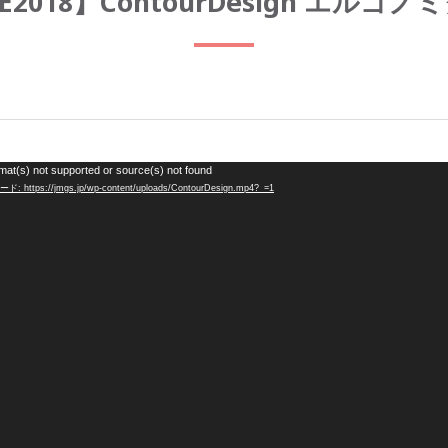
BEE2018】ContourDesign エル
動
mat(s) not supported or source(s) not found
tps://jmgs.jp/wp-content/uploads/ContourDesign.mp4?_=1
画
プ
レ
ー
ヤ
ー