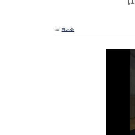
【I
展示会