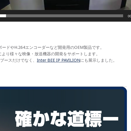
00
するI/OボードやH.264エンコーダーなど開発用のOEM製品です。
リにより様々な映像・放送機器の開発をサポートします。
リアルブースだけでなく、
Inter BEE IP PAVILION
にも展示しました。