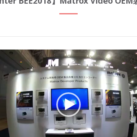
nter BEE2018】Matrox Video OE
動
画
プ
レ
ー
ヤ
ー