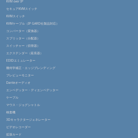
KVM over IP
セキュアKVMスイッチ
KVMスイッチ
KVMケーブル（IP GARD社製品対応）
コンバーター（変換器）
スプリッター（分配器）
スイッチャー（切替器）
エクステンダー（延長器）
EDIDエミュレーター
幾何学補正・エッジブレンディング
プレビューモニター
Danteオーディオ
エンベデッター・ディエンベデッター
ケーブル
マウス・ジョグシャトル
検査機
3Dキャラクタージェネレーター
ビデオレコーダー
拡張カード