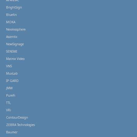
APANTAC
BrightSign
Bluefin
MOKA
Nexmosphere
Ascentic
NowSignage
SENSMI
Matrox Video
VNS
MuxLab
IP GARD
JMW
PureFi
TTL
VRi
ContourDesign
ZEBRA Technologies
Baumer