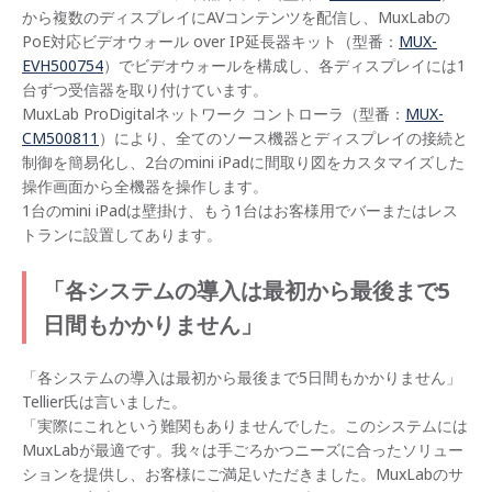
から複数のディスプレイにAVコンテンツを配信し、MuxLabの
PoE対応ビデオウォール over IP延長器キット（型番：
MUX-
EVH500754
）でビデオウォールを構成し、各ディスプレイには1
台ずつ受信器を取り付けています。
MuxLab ProDigitalネットワーク コントローラ（型番：
MUX-
CM500811
）により、全てのソース機器とディスプレイの接続と
制御を簡易化し、2台のmini iPadに間取り図をカスタマイズした
操作画面から全機器を操作します。
1台のmini iPadは壁掛け、もう1台はお客様用でバーまたはレス
トランに設置してあります。
「各システムの導入は最初から最後まで5
日間もかかりません」
「各システムの導入は最初から最後まで5日間もかかりません」
Tellier氏は言いました。
「実際にこれという難関もありませんでした。このシステムには
MuxLabが最適です。我々は手ごろかつニーズに合ったソリュー
ションを提供し、お客様にご満足いただきました。MuxLabのサ