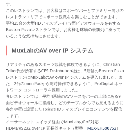
す。
このレストランでは、お客様はスポーツバーとファミリー向けの
レストランエリアでスポーツ観戦をを楽しむことができます。
平均25台の大型HDディスプレイと9面ビデオウォールを有する
Boston Pizzaレストランでは、お客様を球場の最前列に座って
いるような気持ちにさせます。
MuxLabのAV over IP システム
リアリティのあるスポーツ観戦を体験できるように、Christian
Tellier氏が所有するCES Distribution社は、5店舗のBoston Pizza
レストランにMuxLabのAV over IP システムを導入しました。ま
た、2台のmini iPadから随時操作できるように、ProDigital ネッ
トワーク コントローラを採用しました。
各レストランでは、平均4系統のAVソースをバーの上部にある9
面ビデオウォールに接続し、どのテーブルからでも見えるように
各角や壁に設置した16台のHDディスプレイにコンテンツを配信
します。
イーサーネット スイッチ経由でMuxLabのPoE対応
HDMI/RS232 over IP 延長器キット（型番：
MUX-EH500753
）