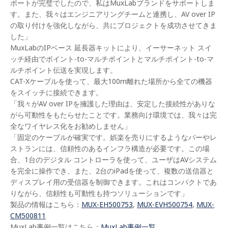
ポートが完璧でしたので、私はMuxLabブランドをサポートしま
す。また、我々はエンジニアリングチームと連携し、AV over IP
の取り付けを強化しながら、共にプロジェクトを成功させてきま
した」
MuxLabのIPベース 延長器キットにより、イーサーネット スイ
ッチ経由でポイント-to-マルチポイントとマルチポイント-to-マ
ルチポイント伝送を実現します。
CAT-Xケーブルを使って、最大100m離れた場所から全ての機器
をスイッチに接続できます。
「我々がAV over IPを擁護した理由は、安定した接続性がありな
がら可動性をもたらせたことです。業務向け環境では、我々は完
全なワイヤレス化をお勧めしません」
「固定のケーブルが確実です。娯楽を売りにするようなバーやレ
ストランには、信頼性のあるインフラ構造が必要です。この場
合、1台のデジタル コントローラを使って、ユーザはAVシステム
を完全に操作でき、また、2台のiPadを使って、複数の送信器と
ディスプレイ用の受信器を制御できます。これはコンパクトであ
りながら、信頼性も可動性も持つソリューションです」
製品の情報はこちら：
MUX-EH500753
,
MUX-EVH500754
,
MUX-
CM500811
MuxLab事例一覧はこちら：
MuxLab事例一覧