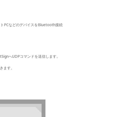
PCなどのデバイスをBluetooth接続
ghtSignへUDPコマンドを送信します。
できます。