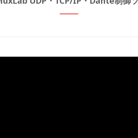
】MuxLab UDP・TCP/IP・Dante