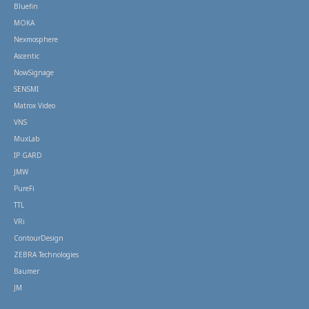
Bluefin
MOKA
Nexmosphere
Ascentic
NowSignage
SENSMI
Matrox Video
VNS
MuxLab
IP GARD
JMW
PureFi
TTL
VRi
ContourDesign
ZEBRA Technologies
Baumer
JM