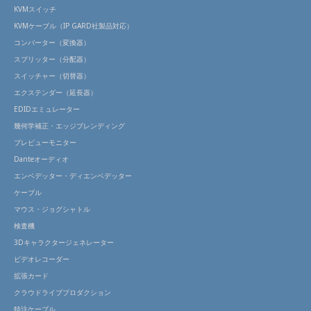
KVMスイッチ
KVMケーブル（IP GARD社製品対応）
コンバーター（変換器）
スプリッター（分配器）
スイッチャー（切替器）
エクステンダー（延長器）
EDIDエミュレーター
幾何学補正・エッジブレンディング
プレビューモニター
Danteオーディオ
エンベデッター・ディエンベデッター
ケーブル
マウス・ジョグシャトル
検査機
3Dキャラクタージェネレーター
ビデオレコーダー
拡張カード
クラウドライブプロダクション
特注ケーブル