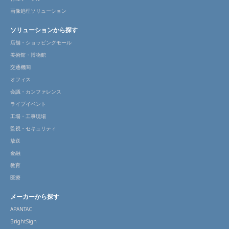
画像処理ソリューション
ソリューションから探す
店舗・ショッピングモール
美術館・博物館
交通機関
オフィス
会議・カンファレンス
ライブイベント
工場・工事現場
監視・セキュリティ
放送
金融
教育
医療
メーカーから探す
APANTAC
BrightSign