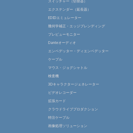
スイッチャー（切替器）
エクステンダー（延長器）
EDIDエミュレーター
幾何学補正・エッジブレンディング
プレビューモニター
Danteオーディオ
エンベデッター・ディエンベデッター
ケーブル
マウス・ジョグシャトル
検査機
3Dキャラクタージェネレーター
ビデオレコーダー
拡張カード
クラウドライブプロダクション
特注ケーブル
画像処理ソリューション