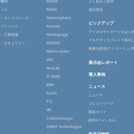
通機関
Bluefin
よくあるご質問
フィス
MOKA
保証規定
議・カンファレンス
Nexmosphere
ピックアップ
イブイベント
Ascentic
デジタルサイネージをはじ
場・工事現場
NowSignage
マルチディスプレイで表示
視・セキュリティ
SENSMI
映像を配信(ストリーミング
送
Matrox Video
融
VNS
展示会レポート
育
MuxLab
導入事例
療
IP GARD
JMW
ニュース
PureFi
ニュース
TTL
プレスリリース
VRi
製品ガイド
ContourDesign
JMGSチャンネル
ZEBRA Technologies