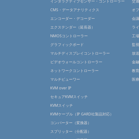
インタラクティブセンサー・コントローラー
交
CMS・データアナリティクス
オ
エンコーダー・デコーダー
会
エクステンダー（延長器）
ラ
NMOSコントローラー
工
グラフィックボード
監
マルチディスプレイコントローラー
放
ビデオウォールコントローラー
金
ネットワークコントローラー
教
マルチビューワー
医
KVM over IP
セキュアKVMスイッチ
KVMスイッチ
KVMケーブル（IP GARD社製品対応）
コンバーター（変換器）
スプリッター（分配器）