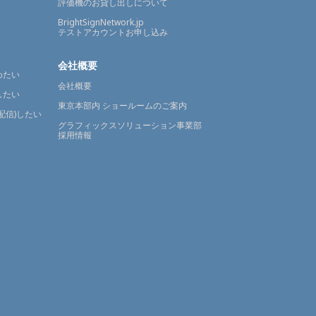
評価機のお貸し出しについて
BrightSignNetwork.jp
テストアカウントお申し込み
会社概要
めたい
会社概要
したい
東京本部内 ショールームのご案内
配信)したい
グラフィックスソリューション事業部
採用情報