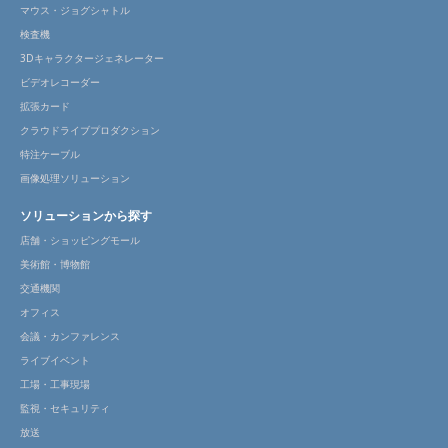
マウス・ジョグシャトル
検査機
3Dキャラクタージェネレーター
ビデオレコーダー
拡張カード
クラウドライブプロダクション
特注ケーブル
画像処理ソリューション
ソリューションから探す
店舗・ショッピングモール
美術館・博物館
交通機関
オフィス
会議・カンファレンス
ライブイベント
工場・工事現場
監視・セキュリティ
放送