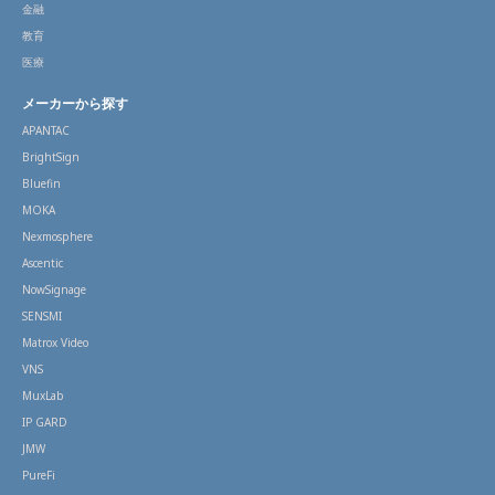
金融
教育
医療
メーカーから探す
APANTAC
BrightSign
Bluefin
MOKA
Nexmosphere
Ascentic
NowSignage
SENSMI
Matrox Video
VNS
MuxLab
IP GARD
JMW
PureFi