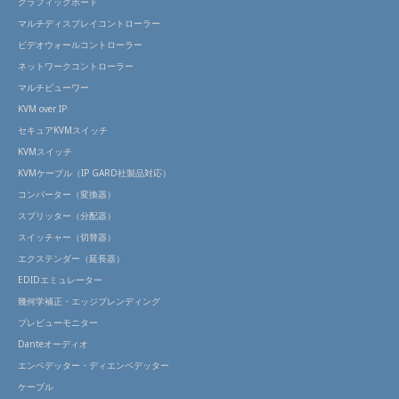
グラフィックボード
マルチディスプレイコントローラー
ビデオウォールコントローラー
ネットワークコントローラー
マルチビューワー
KVM over IP
セキュアKVMスイッチ
KVMスイッチ
KVMケーブル（IP GARD社製品対応）
コンバーター（変換器）
スプリッター（分配器）
スイッチャー（切替器）
エクステンダー（延長器）
EDIDエミュレーター
幾何学補正・エッジブレンディング
プレビューモニター
Danteオーディオ
エンベデッター・ディエンベデッター
ケーブル