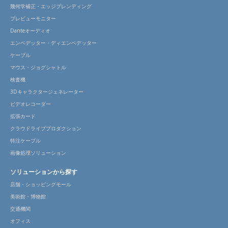
幾何学補正・エッジブレンディング
プレビューモニター
Danteオーディオ
エンベデッター・ディエンベデッター
ケーブル
マウス・ジョグシャトル
検査機
3Dキャラクタージェネレーター
ビデオレコーダー
拡張カード
クラウドライブプロダクション
特注ケーブル
画像処理ソリューション
ソリューションから探す
店舗・ショッピングモール
美術館・博物館
交通機関
オフィス