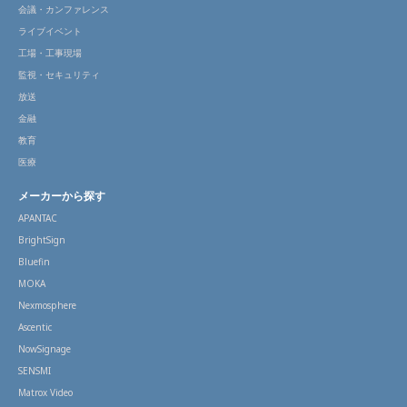
会議・カンファレンス
ライブイベント
工場・工事現場
監視・セキュリティ
放送
金融
教育
医療
メーカーから探す
APANTAC
BrightSign
Bluefin
MOKA
Nexmosphere
Ascentic
NowSignage
SENSMI
Matrox Video