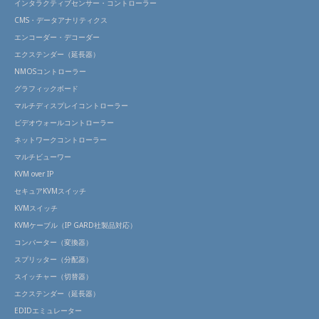
インタラクティブセンサー・コントローラー
CMS・データアナリティクス
エンコーダー・デコーダー
エクステンダー（延長器）
NMOSコントローラー
グラフィックボード
マルチディスプレイコントローラー
ビデオウォールコントローラー
ネットワークコントローラー
マルチビューワー
KVM over IP
セキュアKVMスイッチ
KVMスイッチ
KVMケーブル（IP GARD社製品対応）
コンバーター（変換器）
スプリッター（分配器）
スイッチャー（切替器）
エクステンダー（延長器）
EDIDエミュレーター