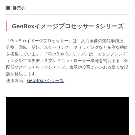
展示会
GeoBoxイメージプロセッサー Sシリーズ
『GeoBoxイメージプロセッサー』は、入力画像の幾何学補正、
分割、回転、反転、スケーリング、クリッピングなど多彩な機能
を搭載しています。『GeoBox Sシリーズ』は、エッジブレンデ
ィングやマルチディスプレイコントローラー機能を補完する、分
配器やスイッチをラインナップ。表示や投写にかかわる様々な課
題を解決します。
使用製品：
GeoBox Sシリーズ