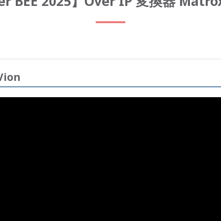
er BEE 2025】Over IP 変換器 Matrox
Vion