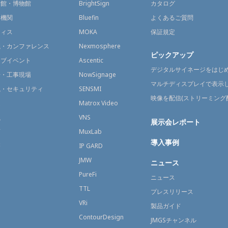
術館・博物館
BrightSign
カタログ
通機関
Bluefin
よくあるご質問
フィス
MOKA
保証規定
議・カンファレンス
Nexmosphere
ピックアップ
イブイベント
Ascentic
デジタルサイネージをはじ
場・工事現場
NowSignage
マルチディスプレイで表示
視・セキュリティ
SENSMI
映像を配信(ストリーミング
送
Matrox Video
融
VNS
展示会レポート
育
MuxLab
導入事例
療
IP GARD
JMW
ニュース
PureFi
ニュース
TTL
プレスリリース
VRi
製品ガイド
ContourDesign
JMGSチャンネル