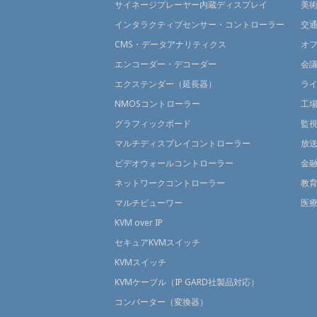
サイネージプレーヤー内蔵ディスプレイ
美
インタラクティブセンサー・コントローラー
交
CMS・データアナリティクス
オ
エンコーダー・デコーダー
会
エクステンダー（延長器）
ラ
NMOSコントローラー
工
グラフィックボード
監
マルチディスプレイコントローラー
放
ビデオウォールコントローラー
金
ネットワークコントローラー
教
マルチビューワー
医
KVM over IP
セキュアKVMスイッチ
KVMスイッチ
KVMケーブル（IP GARD社製品対応）
コンバーター（変換器）