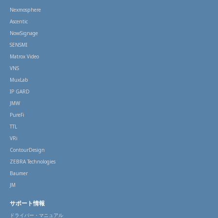
Nexmosphere
Ascentic
NowSignage
SENSMI
Matrox Video
VNS
MuxLab
IP GARD
JMW
PureFi
TTL
VRi
ContourDesign
ZEBRA Technologies
Baumer
JM
サポート情報
ドライバー・マニュアル