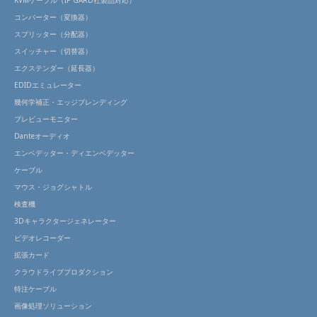
KVMケーブル（IP GARD社製品対応）
コンバーター（変換器）
スプリッター（分配器）
スイッチャー（切替器）
エクステンダー（延長器）
EDIDエミュレーター
幾何学補正・エッジブレンディング
プレビューモニター
Danteオーディオ
エンベデッター・ディエンベデッター
ケーブル
マウス・ジョグシャトル
検査機
3Dキャラクタージェネレーター
ビデオレコーダー
拡張カード
クラウドライブプロダクション
特注ケーブル
画像処理ソリューション