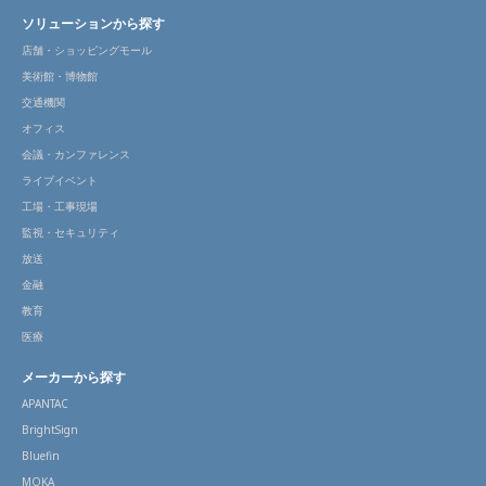
ソリューションから探す
店舗・ショッピングモール
美術館・博物館
交通機関
オフィス
会議・カンファレンス
ライブイベント
工場・工事現場
監視・セキュリティ
放送
金融
教育
医療
メーカーから探す
APANTAC
BrightSign
Bluefin
MOKA