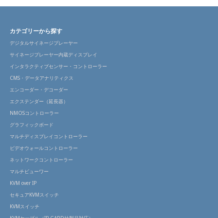
カテゴリーから探す
デジタルサイネージプレーヤー
サイネージプレーヤー内蔵ディスプレイ
インタラクティブセンサー・コントローラー
CMS・データアナリティクス
エンコーダー・デコーダー
エクステンダー（延長器）
NMOSコントローラー
グラフィックボード
マルチディスプレイコントローラー
ビデオウォールコントローラー
ネットワークコントローラー
マルチビューワー
KVM over IP
セキュアKVMスイッチ
KVMスイッチ