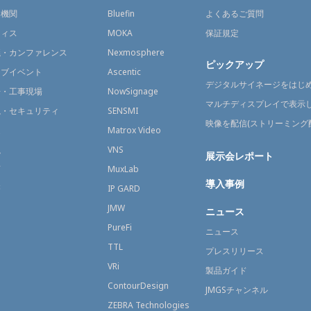
通機関
Bluefin
よくあるご質問
フィス
MOKA
保証規定
議・カンファレンス
Nexmosphere
ピックアップ
イブイベント
Ascentic
デジタルサイネージをはじ
場・工事現場
NowSignage
マルチディスプレイで表示
視・セキュリティ
SENSMI
映像を配信(ストリーミング
送
Matrox Video
融
VNS
展示会レポート
育
MuxLab
導入事例
療
IP GARD
JMW
ニュース
PureFi
ニュース
TTL
プレスリリース
VRi
製品ガイド
ContourDesign
JMGSチャンネル
ZEBRA Technologies