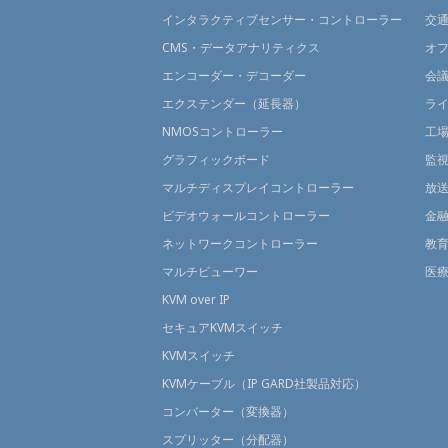
インタラクティブセンサー・コントローラー
交
CMS・データアナリティクス
オ
エンコーダー・デコーダー
会
エクステンダー（延長器）
ラ
NMOSコントローラー
工
グラフィックボード
監
マルチディスプレイコントローラー
放
ビデオウォールコントローラー
金
ネットワークコントローラー
教
マルチビューワー
医
KVM over IP
セキュアKVMスイッチ
KVMスイッチ
KVMケーブル（IP GARD社製品対応）
コンバーター（変換器）
スプリッター（分配器）