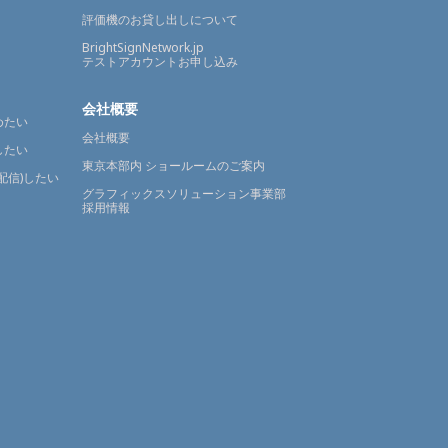
評価機のお貸し出しについて
BrightSignNetwork.jp
テストアカウントお申し込み
会社概要
めたい
会社概要
したい
東京本部内 ショールームのご案内
配信)したい
グラフィックスソリューション事業部
採用情報