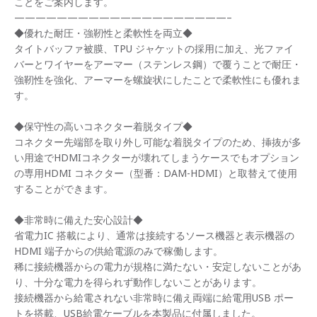
ことをご案内します。
————————————————————–
◆優れた耐圧・強靭性と柔軟性を両立◆
タイトバッファ被膜、TPU ジャケットの採用に加え、光ファイ
バーとワイヤーをアーマー（ステンレス鋼）で覆うことで耐圧・
強靭性を強化、アーマーを螺旋状にしたことで柔軟性にも優れま
す。
◆保守性の高いコネクター着脱タイプ◆
コネクター先端部を取り外し可能な着脱タイプのため、挿抜が多
い用途でHDMIコネクターが壊れてしまうケースでもオプション
の専用HDMI コネクター（型番：DAM-HDMI）と取替えて使用
することができます。
◆非常時に備えた安心設計◆
省電力IC 搭載により、通常は接続するソース機器と表示機器の
HDMI 端子からの供給電源のみで稼働します。
稀に接続機器からの電力が規格に満たない・安定しないことがあ
り、十分な電力を得られず動作しないことがあります。
接続機器から給電されない非常時に備え両端に給電用USB ポー
トを搭載、USB給電ケーブルを本製品に付属しました。