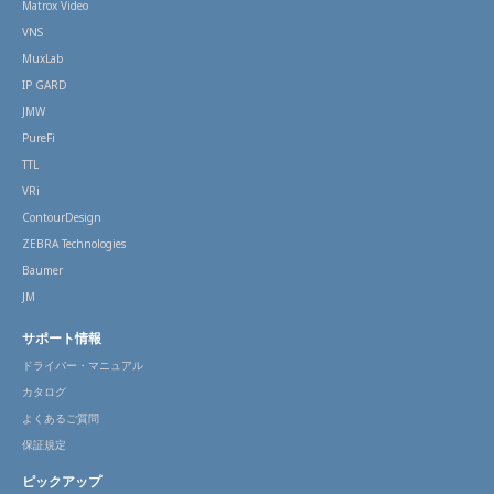
Matrox Video
VNS
MuxLab
IP GARD
JMW
PureFi
TTL
VRi
ContourDesign
ZEBRA Technologies
Baumer
JM
サポート情報
ドライバー・マニュアル
カタログ
よくあるご質問
保証規定
ピックアップ