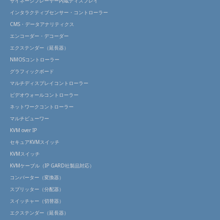
サイネージプレーヤー内蔵ディスプレイ
インタラクティブセンサー・コントローラー
CMS・データアナリティクス
エンコーダー・デコーダー
エクステンダー（延長器）
NMOSコントローラー
グラフィックボード
マルチディスプレイコントローラー
ビデオウォールコントローラー
ネットワークコントローラー
マルチビューワー
KVM over IP
セキュアKVMスイッチ
KVMスイッチ
KVMケーブル（IP GARD社製品対応）
コンバーター（変換器）
スプリッター（分配器）
スイッチャー（切替器）
エクステンダー（延長器）