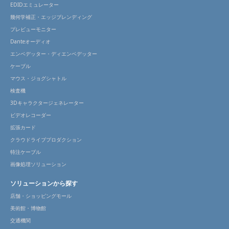
EDIDエミュレーター
幾何学補正・エッジブレンディング
プレビューモニター
Danteオーディオ
エンベデッター・ディエンベデッター
ケーブル
マウス・ジョグシャトル
検査機
3Dキャラクタージェネレーター
ビデオレコーダー
拡張カード
クラウドライブプロダクション
特注ケーブル
画像処理ソリューション
ソリューションから探す
店舗・ショッピングモール
美術館・博物館
交通機関