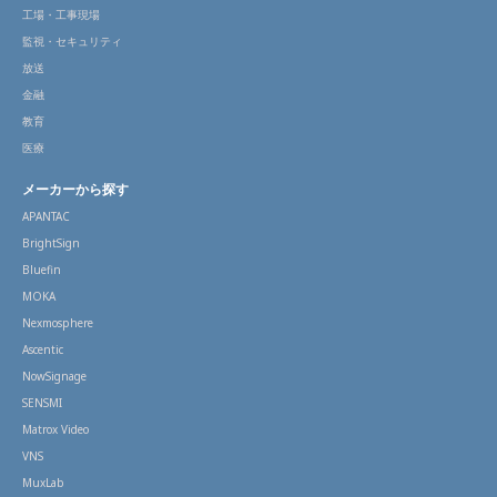
工場・工事現場
監視・セキュリティ
放送
金融
教育
医療
メーカーから探す
APANTAC
BrightSign
Bluefin
MOKA
Nexmosphere
Ascentic
NowSignage
SENSMI
Matrox Video
VNS
MuxLab