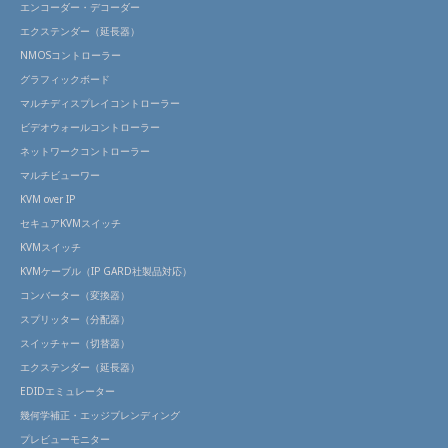
エンコーダー・デコーダー
エクステンダー（延長器）
NMOSコントローラー
グラフィックボード
マルチディスプレイコントローラー
ビデオウォールコントローラー
ネットワークコントローラー
マルチビューワー
KVM over IP
セキュアKVMスイッチ
KVMスイッチ
KVMケーブル（IP GARD社製品対応）
コンバーター（変換器）
スプリッター（分配器）
スイッチャー（切替器）
エクステンダー（延長器）
EDIDエミュレーター
幾何学補正・エッジブレンディング
プレビューモニター