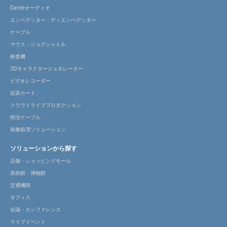
Danteオーディオ
エンベデッター・ディエンベデッター
ケーブル
マウス・ジョグシャトル
検査機
3Dキャラクタージェネレーター
ビデオレコーダー
拡張カード
クラウドライブプロダクション
特注ケーブル
画像処理ソリューション
ソリューションから探す
店舗・ショッピングモール
美術館・博物館
交通機関
オフィス
会議・カンファレンス
ライブイベント