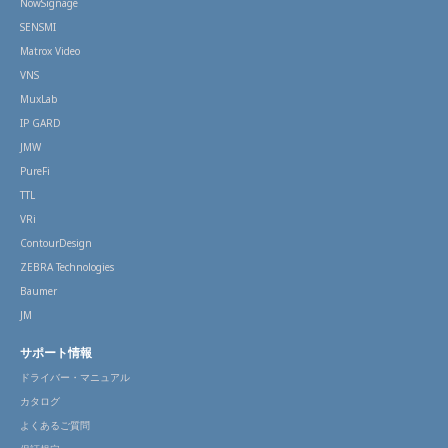
NowSignage
SENSMI
Matrox Video
VNS
MuxLab
IP GARD
JMW
PureFi
TTL
VRi
ContourDesign
ZEBRA Technologies
Baumer
JM
サポート情報
ドライバー・マニュアル
カタログ
よくあるご質問