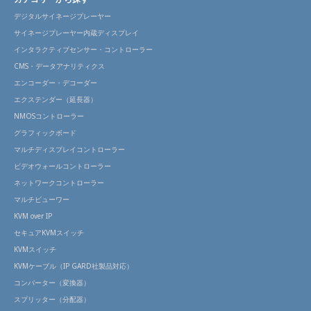
デジタルサイネージプレーヤー
サイネージプレーヤー内蔵ディスプレイ
インタラクティブセンサー・コントローラー
CMS・データアナリティクス
エンコーダー・デコーダー
エクステンダー（延長器）
NMOSコントローラー
グラフィックボード
マルチディスプレイコントローラー
ビデオウォールコントローラー
ネットワークコントローラー
マルチビューワー
KVM over IP
セキュアKVMスイッチ
KVMスイッチ
KVMケーブル（IP GARD社製品対応）
コンバーター（変換器）
スプリッター（分配器）