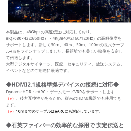
本製品は、48Gbpsの高速伝送に対応しており、
8K(7680×4320/60Hz）・4K(3840×2160/120Hz）の高解像度を
サポートします。新しく30m、40ｍ、50m、100mの長尺ケーブ
ル4点をラインナップしました。長距離でも美しい映像を安定し
て伝送します。
大型デジタルサイネージ、医療、セキュリティ、放送システム、
イベントなどのご用途に最適です。
◆HDMI2.1
規格準拠デバイスの接続に対応◆
DynamicHDR・eARC・ゲームモードVRRをサポートします
。後方互換性があるため、従来のHDMI機器でも使用でき
（※）
ます。
（※）
10mまでのケーブルはeARCにも対応しています。
◆石英ファイバーの効率的な採用で 安定伝送と