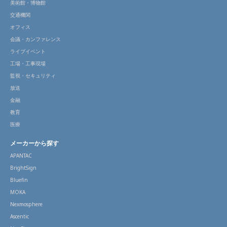
美術館・博物館
交通機関
オフィス
会議・カンファレンス
ライブイベント
工場・工事現場
監視・セキュリティ
放送
金融
教育
医療
メーカーから探す
APANTAC
BrightSign
Bluefin
MOKA
Nexmosphere
Ascentic