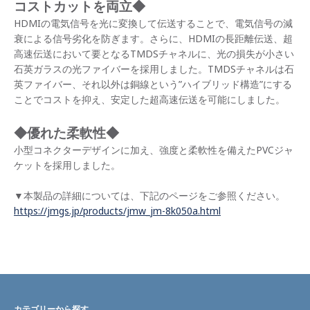
コストカットを両立◆
HDMIの電気信号を光に変換して伝送することで、電気信号の減
衰による信号劣化を防ぎます。さらに、HDMIの長距離伝送、超
高速伝送において要となるTMDSチャネルに、光の損失が小さい
石英ガラスの光ファイバーを採用しました。TMDSチャネルは石
英ファイバー、それ以外は銅線という”ハイブリッド構造”にする
ことでコストを抑え、安定した超高速伝送を可能にしました。
◆優れた柔軟性◆
小型コネクターデザインに加え、強度と柔軟性を備えたPVCジャ
ケットを採用しました。
▼本製品の詳細については、下記のページをご参照ください。
https://jmgs.jp/products/jmw_jm-8k050a.html
カテゴリーから探す