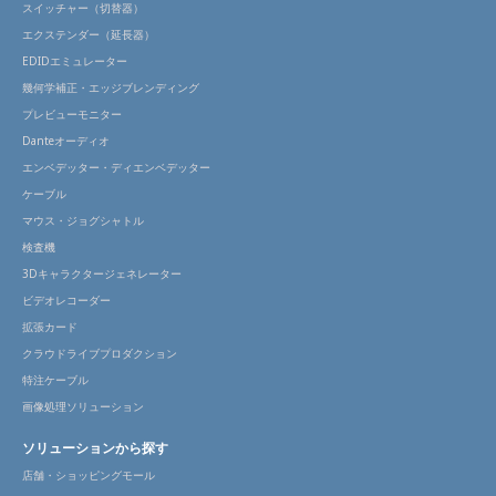
スイッチャー（切替器）
エクステンダー（延長器）
EDIDエミュレーター
幾何学補正・エッジブレンディング
プレビューモニター
Danteオーディオ
エンベデッター・ディエンベデッター
ケーブル
マウス・ジョグシャトル
検査機
3Dキャラクタージェネレーター
ビデオレコーダー
拡張カード
クラウドライブプロダクション
特注ケーブル
画像処理ソリューション
ソリューションから探す
店舗・ショッピングモール