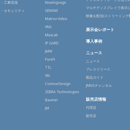
場・工事現場
NowSignage
マルチディスプレイで表示
視・セキュリティ
SENSMI
映像を配信(ストリーミング
送
Matrox Video
融
VNS
展示会レポート
育
MuxLab
導入事例
療
IP GARD
JMW
ニュース
PureFi
ニュース
TTL
プレスリリース
VRi
製品ガイド
ContourDesign
JMGSチャンネル
ZEBRA Technologies
販売店情報
Baumer
代理店
JM
販売店