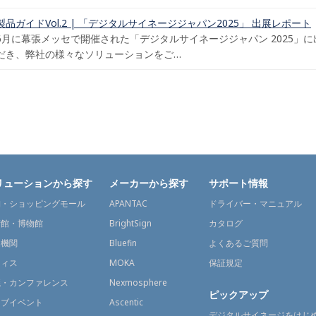
製品ガイドVol.2 | 「デジタルサイネージジャパン2025」 出展レポート
6月に幕張メッセで開催された「デジタルサイネージジャパン 2025」
だき、弊社の様々なソリューションをご…
リューションから探す
メーカーから探す
サポート情報
舗・ショッピングモール
APANTAC
ドライバー・マニュアル
術館・博物館
BrightSign
カタログ
通機関
Bluefin
よくあるご質問
フィス
MOKA
保証規定
議・カンファレンス
Nexmosphere
ピックアップ
イブイベント
Ascentic
デジタルサイネージをはじ