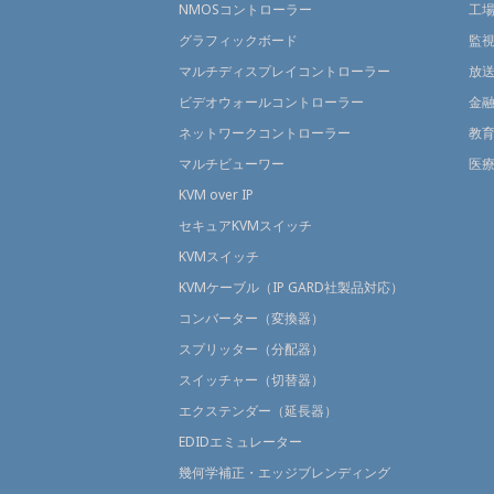
NMOSコントローラー
工
グラフィックボード
監
マルチディスプレイコントローラー
放
ビデオウォールコントローラー
金
ネットワークコントローラー
教
マルチビューワー
医
KVM over IP
セキュアKVMスイッチ
KVMスイッチ
KVMケーブル（IP GARD社製品対応）
コンバーター（変換器）
スプリッター（分配器）
スイッチャー（切替器）
エクステンダー（延長器）
EDIDエミュレーター
幾何学補正・エッジブレンディング