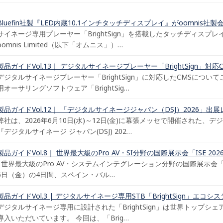
Bluefin社製『LED内蔵10.1インチタッチディスプレイ』がoomnis
サイネージ専用プレーヤー「BrightSign」を搭載したタッチディスプ
oomnis Limited（以下「オムニス」）…
製品ガイドVol.13｜ デジタルサイネージプレーヤー「BrightSign」対
デジタルサイネージプレーヤー「BrightSign」に対応したCMSについてご案
用オーサリングソフトウェア「BrightSig…
製品ガイドVol.12｜ 「デジタルサイネージジャパン（DSJ）2026」出
弊社は、2026年6月10日(水)～12日(金)に幕張メッセで開催された
『デジタルサイネージ ジャパン(DSJ) 202…
製品ガイドVol.8｜ 世界最大級のPro AV・SI分野の国際展示会「ISE 20
世界最大級のPro AV・システムインテグレーション分野の国際展示会「ISE
6日（金）の4日間、スペイン・バル…
製品ガイドVol.3 | デジタルサイネージ専用STB「BrightSign」エコシ
デジタルサイネージ専用に設計された「BrightSign」は世界トップ
導入いただいています。 今回は、「Brig…