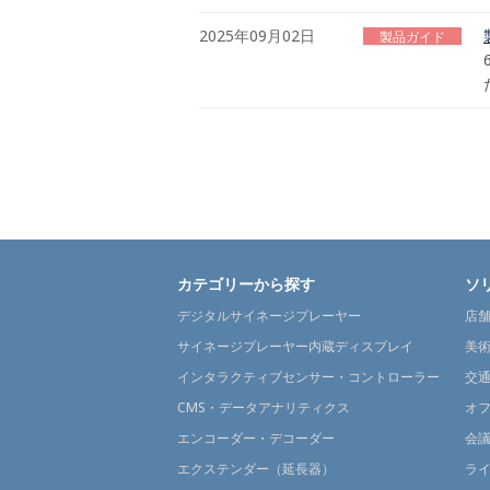
2025年09月02日
製品ガイド
カテゴリーから探す
ソ
デジタルサイネージプレーヤー
店
サイネージプレーヤー内蔵ディスプレイ
美
インタラクティブセンサー・コントローラー
交
CMS・データアナリティクス
オ
エンコーダー・デコーダー
会
エクステンダー（延長器）
ラ