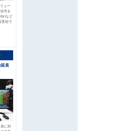
ソリュー
像信号を
libriなど
送受信で
D
IR延長
の延長に対