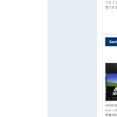
クティ
現でき
Ge
HDMI
ロセッ
映像回