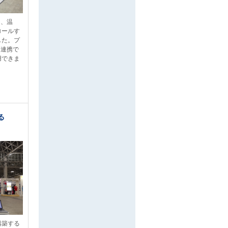
き、温
ロールす
した。プ
と連携で
用できま
る
構築する