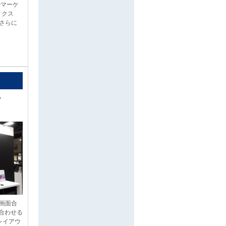
やマーケ
ィクス
をさらに
ル
/画面合
み合わせる
なレイアウ