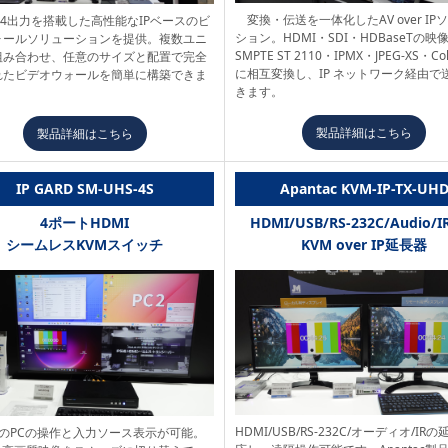
変換・伝送を一体化したAV over IP
 x 4出力を搭載した高性能なIPベースのビ
ション。HDMI・SDI・HDBaseTの映
ォールソリューションを提供。複数ユニ
SMPTE ST 2110・IPMX・JPEG-XS・Co
組み合わせ、任意のサイズと配置で完全
に相互変換し、IP ネットワーク経由で
れたビデオウォールを簡単に構築できま
きます。
製品詳細はこちら
製品詳細はこちら
IP GARD SM-UHS-4S
Apantac KVM-IP-TX-UH
4ポートHDMI
HDMI/USB/RS-232C/Audio/
シームレスKVMスイッチ
KVM over IP延長器
HDMI/USB/RS-232C/オーディオ/IR
台のPCの操作と入力ソース表示が可能。