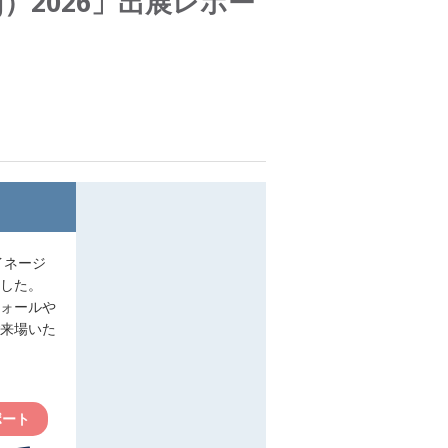
J）2026」出展レポー
イネージ
ました。
ォールや
来場いた
ポート