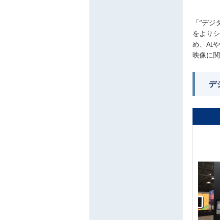
「“デジ
をよりシ
め、AI
映像に関
デジ