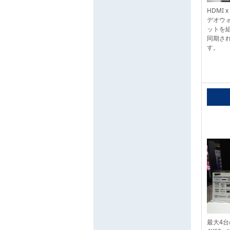
HDMI
デオウ
ットを
同期さ
す。
最大4