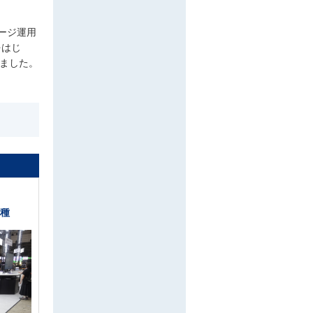
ージ運用
をはじ
しました。
種