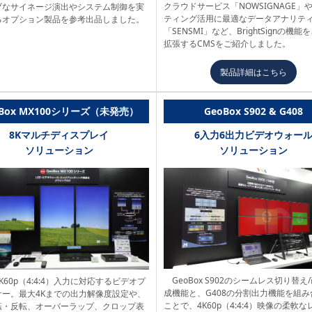
クラウドサービス「NOWSIGNAGE」
ブなサイネージ演出やシステム制御を実
ティング活用に最適なデータアナリテ
るオプション製品を参考出品しました。
「SENSMI」など、BrightSignの機能
拡張するCMSをご紹介しました。
製品詳細はこちら
oBox MX100シリーズ（未発売）
GeoBox S902 & G408
8Kマルチディスプレイ
6入力6出力ビデオウォー
ソリューション
ソリューション
GeoBox S902のシームレス切り替え
 8K60p（4:4:4）入力に対応するビデオプ
成機能と、G408の分割出力機能を組
サー。最大4Kまでの出力解像度設定や、
ことで、4K60p（4:4:4）映像の柔軟
転・反転、オーバーラップ、クロップ表