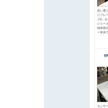
思い通
ジプレー
ズ6」
シリー
物体検
ー単体
G
センサ