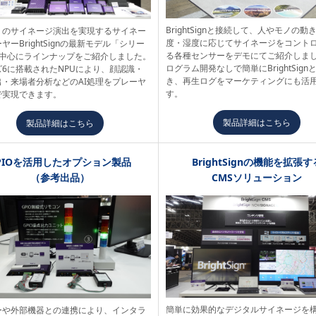
BrightSignと接続して、人やモノの動
りのサイネージ演出を実現するサイネー
度・湿度に応じてサイネージをコント
ヤーBrightSignの最新モデル「シリー
る各種センサーをデモにてご紹介しま
を中心にラインナップをご紹介しました。
ログラム開発なしで簡単にBrightSign
ズ6に搭載されたNPUにより、顔認識・
き、再生ログをマーケティングにも活
出・来場者分析などのAI処理をプレーヤ
す。
で実現できます。
製品詳細はこちら
製品詳細はこちら
PIOを活用したオプション製品
BrightSignの機能を拡張す
（参考出品）
CMSソリューション
簡単に効果的なデジタルサイネージを
ーや外部機器との連携により、インタラ