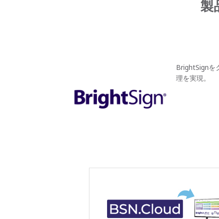
製
Bright
理を実現。