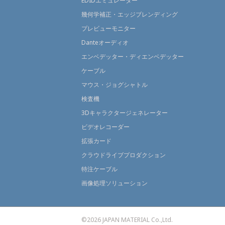
EDIDエミュレーター
幾何学補正・エッジブレンディング
プレビューモニター
Danteオーディオ
エンベデッター・ディエンベデッター
ケーブル
マウス・ジョグシャトル
検査機
3Dキャラクタージェネレーター
ビデオレコーダー
拡張カード
クラウドライブプロダクション
特注ケーブル
画像処理ソリューション
©2026 JAPAN MATERIAL Co.,Ltd.