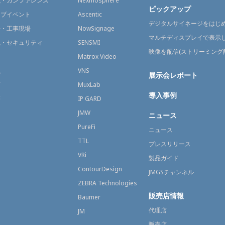
議・カンファレンス
Nexmosphere
ピックアップ
イブイベント
Ascentic
デジタルサイネージをはじ
場・工事現場
NowSignage
マルチディスプレイで表示
視・セキュリティ
SENSMI
映像を配信(ストリーミング
送
Matrox Video
融
VNS
展示会レポート
育
MuxLab
導入事例
療
IP GARD
JMW
ニュース
PureFi
ニュース
TTL
プレスリリース
VRi
製品ガイド
ContourDesign
JMGSチャンネル
ZEBRA Technologies
販売店情報
Baumer
代理店
JM
販売店