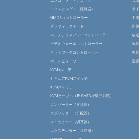
エンコーダー・デコーダー
会
エクステンダー（延長器）
ラ
NMOSコントローラー
工
グラフィックボード
監
マルチディスプレイコントローラー
放
ビデオウォールコントローラー
金
ネットワークコントローラー
教
マルチビューワー
医
KVM over IP
セキュアKVMスイッチ
KVMスイッチ
KVMケーブル（IP GARD社製品対応）
コンバーター（変換器）
スプリッター（分配器）
スイッチャー（切替器）
エクステンダー（延長器）