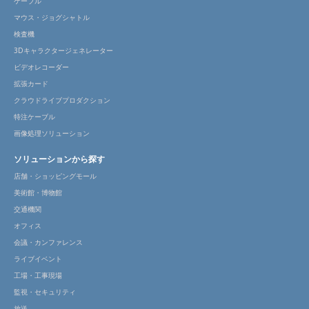
ケーブル
マウス・ジョグシャトル
検査機
3Dキャラクタージェネレーター
ビデオレコーダー
拡張カード
クラウドライブプロダクション
特注ケーブル
画像処理ソリューション
ソリューションから探す
店舗・ショッピングモール
美術館・博物館
交通機関
オフィス
会議・カンファレンス
ライブイベント
工場・工事現場
監視・セキュリティ
放送