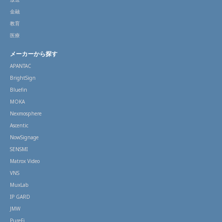
金融
教育
医療
メーカーから探す
APANTAC
BrightSign
Bluefin
MOKA
Nexmosphere
Ascentic
NowSignage
SENSMI
Matrox Video
VNS
MuxLab
IP GARD
JMW
PureFi