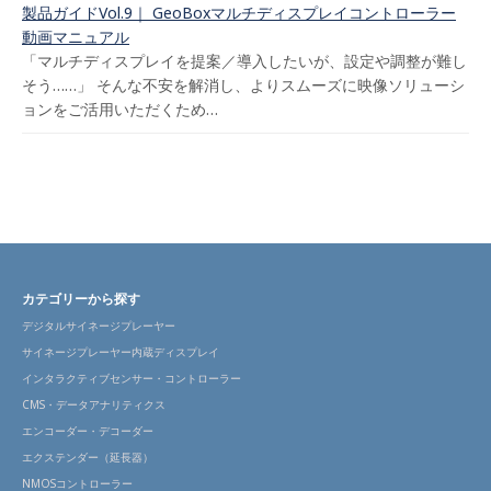
製品ガイドVol.9｜ GeoBoxマルチディスプレイコントローラー
動画マニュアル
「マルチディスプレイを提案／導入したいが、設定や調整が難し
そう……」 そんな不安を解消し、よりスムーズに映像ソリューシ
ョンをご活用いただくため…
カテゴリーから探す
デジタルサイネージプレーヤー
サイネージプレーヤー内蔵ディスプレイ
インタラクティブセンサー・コントローラー
CMS・データアナリティクス
エンコーダー・デコーダー
エクステンダー（延長器）
NMOSコントローラー