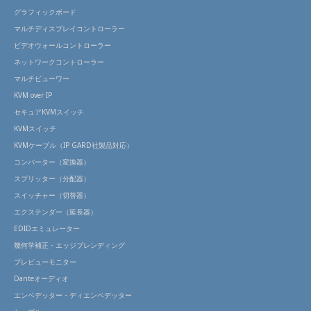
グラフィックボード
マルチディスプレイコントローラー
ビデオウォールコントローラー
ネットワークコントローラー
マルチビューワー
KVM over IP
セキュアKVMスイッチ
KVMスイッチ
KVMケーブル（IP GARD社製品対応）
コンバーター（変換器）
スプリッター（分配器）
スイッチャー（切替器）
エクステンダー（延長器）
EDIDエミュレーター
幾何学補正・エッジブレンディング
プレビューモニター
Danteオーディオ
エンベデッター・ディエンベデッター