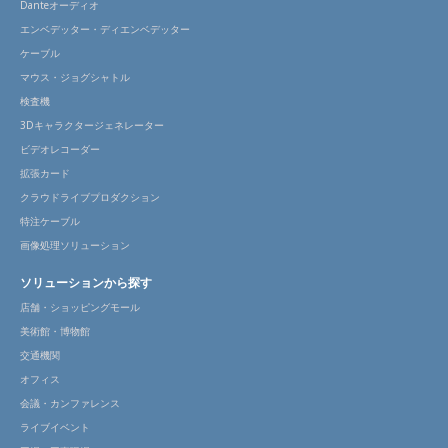
Danteオーディオ
エンベデッター・ディエンベデッター
ケーブル
マウス・ジョグシャトル
検査機
3Dキャラクタージェネレーター
ビデオレコーダー
拡張カード
クラウドライブプロダクション
特注ケーブル
画像処理ソリューション
ソリューションから探す
店舗・ショッピングモール
美術館・博物館
交通機関
オフィス
会議・カンファレンス
ライブイベント