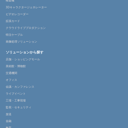
検査機
3Dキャラクタージェネレーター
ビデオレコーダー
拡張カード
クラウドライブプロダクション
特注ケーブル
画像処理ソリューション
ソリューションから探す
店舗・ショッピングモール
美術館・博物館
交通機関
オフィス
会議・カンファレンス
ライブイベント
工場・工事現場
監視・セキュリティ
放送
金融
教育