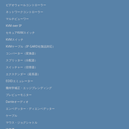
ビデオウォールコントローラー
ネットワークコントローラー
マルチビューワー
KVM over IP
セキュアKVMスイッチ
KVMスイッチ
KVMケーブル（IP GARD社製品対応）
コンバーター（変換器）
スプリッター（分配器）
スイッチャー（切替器）
エクステンダー（延長器）
EDIDエミュレーター
幾何学補正・エッジブレンディング
プレビューモニター
Danteオーディオ
エンベデッター・ディエンベデッター
ケーブル
マウス・ジョグシャトル