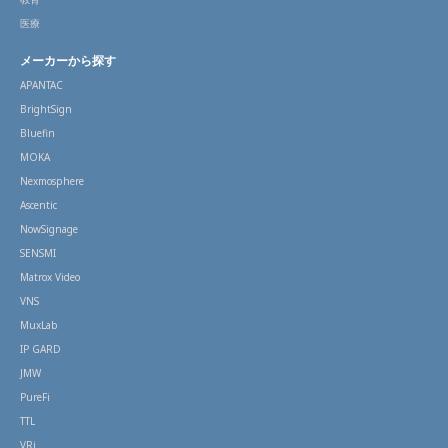
医療
メーカーから探す
APANTAC
BrightSign
Bluefin
MOKA
Nexmosphere
Ascentic
NowSignage
SENSMI
Matrox Video
VNS
MuxLab
IP GARD
JMW
PureFi
TTL
VRi