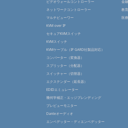
ビデオウォールコントローラー
金
ネットワークコントローラー
教
マルチビューワー
医
KVM over IP
セキュアKVMスイッチ
KVMスイッチ
KVMケーブル（IP GARD社製品対応）
コンバーター（変換器）
スプリッター（分配器）
スイッチャー（切替器）
エクステンダー（延長器）
EDIDエミュレーター
幾何学補正・エッジブレンディング
プレビューモニター
Danteオーディオ
エンベデッター・ディエンベデッター