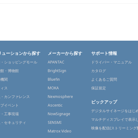
リューションから探す
メーカーから探す
サポート情報
舗・ショッピングモール
APANTAC
ドライバー・マニュアル
術館・博物館
BrightSign
カタログ
通機関
Bluefin
よくあるご質問
フィス
MOKA
保証規定
議・カンファレンス
Nexmosphere
ピックアップ
イブイベント
Ascentic
デジタルサイネージをはじ
場・工事現場
NowSignage
マルチディスプレイで表示
視・セキュリティ
SENSMI
映像を配信(ストリーミング
送
Matrox Video