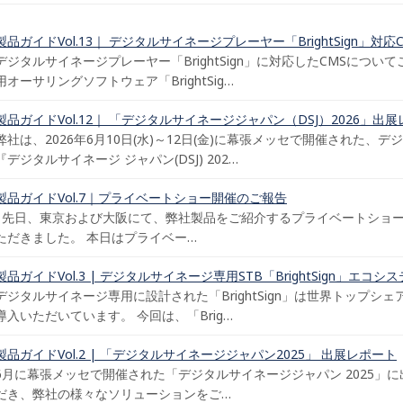
製品ガイドVol.13｜ デジタルサイネージプレーヤー「BrightSign」対
デジタルサイネージプレーヤー「BrightSign」に対応したCMSについてご案
用オーサリングソフトウェア「BrightSig…
製品ガイドVol.12｜ 「デジタルサイネージジャパン（DSJ）2026」出
弊社は、2026年6月10日(水)～12日(金)に幕張メッセで開催された
『デジタルサイネージ ジャパン(DSJ) 202…
製品ガイドVol.7｜プライベートショー開催のご報告
先日、東京および大阪にて、弊社製品をご紹介するプライベートショー
ただきました。 本日はプライベー…
製品ガイドVol.3 | デジタルサイネージ専用STB「BrightSign」エコシ
デジタルサイネージ専用に設計された「BrightSign」は世界トップ
導入いただいています。 今回は、「Brig…
製品ガイドVol.2 | 「デジタルサイネージジャパン2025」 出展レポート
6月に幕張メッセで開催された「デジタルサイネージジャパン 2025」
だき、弊社の様々なソリューションをご…