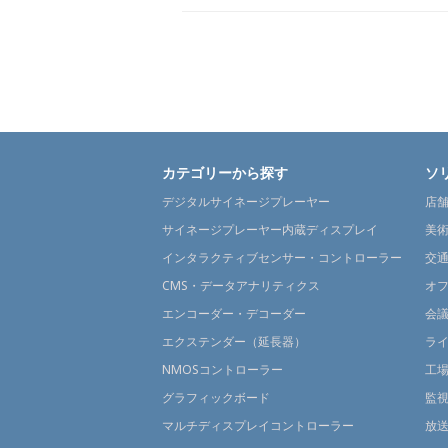
カテゴリーから探す
ソ
デジタルサイネージプレーヤー
店
サイネージプレーヤー内蔵ディスプレイ
美
インタラクティブセンサー・コントローラー
交
CMS・データアナリティクス
オ
エンコーダー・デコーダー
会
エクステンダー（延長器）
ラ
NMOSコントローラー
工
グラフィックボード
監
マルチディスプレイコントローラー
放