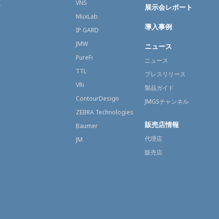
融
VNS
展示会レポート
育
MuxLab
導入事例
療
IP GARD
JMW
ニュース
PureFi
ニュース
TTL
プレスリリース
VRi
製品ガイド
ContourDesign
JMGSチャンネル
ZEBRA Technologies
販売店情報
Baumer
代理店
JM
販売店