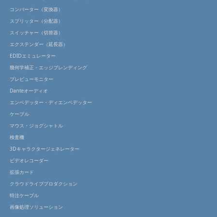
コンバーター（変換器）
スプリッター（分配器）
スイッチャー（切替器）
エクステンダー（延長器）
EDIDエミュレーター
幾何学補正・エッジブレンディング
プレビューモニター
Danteオーディオ
エンベデッター・ディエンベデッター
ケーブル
マウス・ジョグシャトル
検査機
3Dキャラクタージェネレーター
ビデオレコーダー
拡張カード
クラウドライブプロダクション
特注ケーブル
画像処理ソリューション