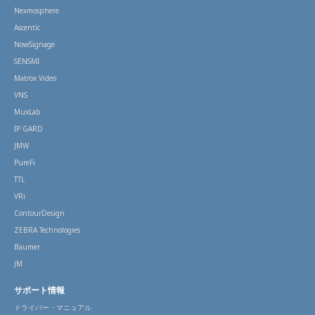
Nexmosphere
Ascentic
NowSignage
SENSMI
Matrox Video
VNS
MuxLab
IP GARD
JMW
PureFi
TTL
VRi
ContourDesign
ZEBRA Technologies
Baumer
JM
サポート情報
ドライバー・マニュアル