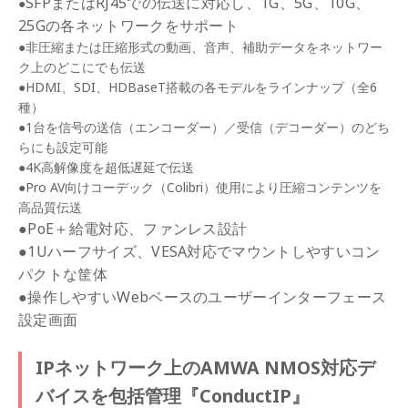
SFPまたはRJ45での伝送に対応し、1G、5G、10G、
●
25Gの各ネットワークをサポート
●非圧縮または圧縮形式の動画、音声、補助データをネットワー
ク上のどこにでも伝送
●HDMI、SDI、HDBaseT搭載の各モデルをラインナップ（全6
種）
●1台を信号の送信（エンコーダー）／受信（デコーダー）のどち
らにも設定可能
●4K高解像度を超低遅延で伝送
●Pro AV向けコーデック（Colibri）使用により圧縮コンテンツを
高品質伝送
●PoE＋給電対応、ファンレス設計
●1Uハーフサイズ、VESA対応でマウントしやすいコン
パクトな筐体
●操作しやすいWebベースのユーザーインターフェース
設定画面
IPネットワーク
上のAMWA NMOS対応デ
バイスを包括管理『ConductIP』