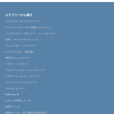
カテゴリーから探す
デジタルサイネージプレーヤー
サイネージプレーヤー内蔵ディスプレイ
インタラクティブセンサー・コントローラー
CMS・データアナリティクス
エンコーダー・デコーダー
エクステンダー（延長器）
NMOSコントローラー
グラフィックボード
マルチディスプレイコントローラー
ビデオウォールコントローラー
ネットワークコントローラー
マルチビューワー
KVM over IP
セキュアKVMスイッチ
KVMスイッチ
KVMケーブル（IP GARD社製品対応）