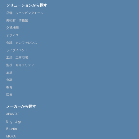
ソリューションから探す
店舗・ショッピングモール
美術館・博物館
交通機関
オフィス
会議・カンファレンス
ライブイベント
工場・工事現場
監視・セキュリティ
放送
金融
教育
医療
メーカーから探す
APANTAC
BrightSign
Bluefin
MOKA