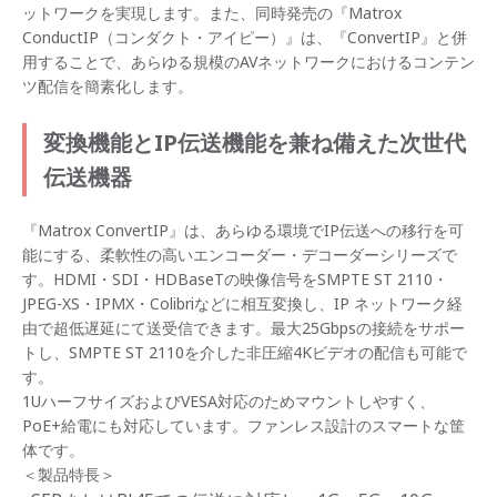
ットワークを実現します。また、同時発売の『Matrox
ConductIP（コンダクト・アイピー）』は、『ConvertIP』と併
用することで、あらゆる規模のAVネットワークにおけるコンテン
ツ配信を簡素化します。
変換機能とIP伝送機能を兼ね備えた次世代
伝送機器
『Matrox ConvertIP』は、あらゆる環境でIP伝送への移行を可
能にする、柔軟性の高いエンコーダー・デコーダーシリーズで
す。HDMI・SDI・HDBaseTの映像信号をSMPTE ST 2110・
JPEG-XS・IPMX・Colibriなどに相互変換し、IP ネットワーク経
由で超低遅延にて送受信できます。最大25Gbpsの接続をサポー
トし、SMPTE ST 2110を介した非圧縮4Kビデオの配信も可能で
す。
1UハーフサイズおよびVESA対応のためマウントしやすく、
PoE+給電にも対応しています。ファンレス設計のスマートな筐
体です。
＜製品特長＞