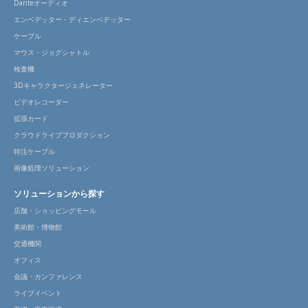
Danteオーディオ
エンベデッター・ディエンベデッター
ケーブル
マウス・ジョグシャトル
検査機
3Dキャラクタージェネレーター
ビデオレコーダー
拡張カード
クラウドライブプロダクション
特注ケーブル
画像処理ソリューション
ソリューションから探す
店舗・ショッピングモール
美術館・博物館
交通機関
オフィス
会議・カンファレンス
ライブイベント