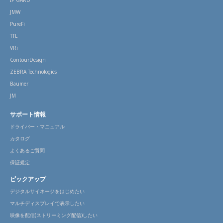
IP GARD
JMW
PureFi
TTL
VRi
ContourDesign
ZEBRA Technologies
Baumer
JM
サポート情報
ドライバー・マニュアル
カタログ
よくあるご質問
保証規定
ピックアップ
デジタルサイネージをはじめたい
マルチディスプレイで表示したい
映像を配信(ストリーミング配信)したい