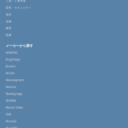
工場・工事現場
監視・セキュリティ
放送
金融
教育
医療
メーカーから探す
APANTAC
BrightSign
Bluefin
MOKA
Nexmosphere
Ascentic
NowSignage
SENSMI
Matrox Video
VNS
MuxLab