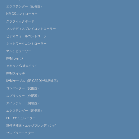
エクステンダー（延長器）
NMOSコントローラー
グラフィックボード
マルチディスプレイコントローラー
ビデオウォールコントローラー
ネットワークコントローラー
マルチビューワー
KVM over IP
セキュアKVMスイッチ
KVMスイッチ
KVMケーブル（IP GARD社製品対応）
コンバーター（変換器）
スプリッター（分配器）
スイッチャー（切替器）
エクステンダー（延長器）
EDIDエミュレーター
幾何学補正・エッジブレンディング
プレビューモニター