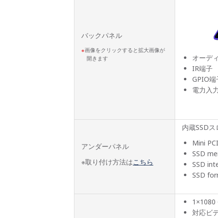
バックパネル
画像をクリックすると拡大画像が
オーデ
開きます
IR端子
GPIO端
電力入
内蔵SSDス
Mini PC
アンダーパネル
SSD mem
※取り付け方法は
こちら
SSD int
SSD for
1×1080 
対応ビデ