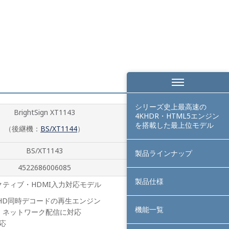
シリーズ史上最高速の
BrightSign XT1143
4KHDR・HTML5エンジン
を搭載した最上位モデル
（後継機：
BS/XT1144
）
BS/XT1143
製品ラインナップ
4522686006085
製品仕様
ティブ・HDMI入力対応モデル
ルHD同時デコードの再生エンジン
機能一覧
、ネットワーク配信に対応
対応