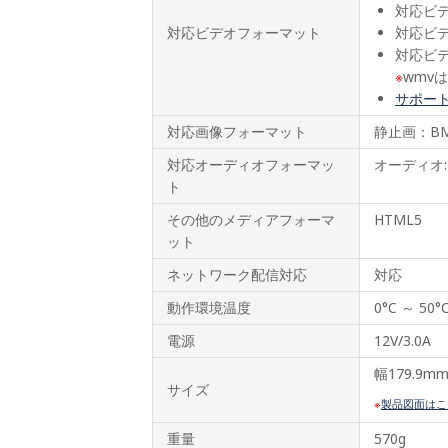
対応ビデオコ
対応ビデオフォーマット
対応ビデオコ
対応ビデオコ
※
wmv
サポー
対応画像フォーマット
静止画：BMP,
対応オーディオフォーマッ
オーディオ:MP
ト
その他のメディアフォーマ
HTML5
ット
ネットワーク配信対応
対応
動作環境温度
0°C ～ 50°C
電源
12V/3.0A
幅179.9m
サイズ
製品図面はこ
重量
570g