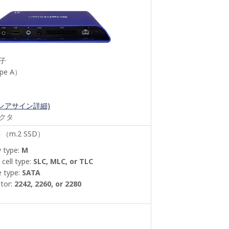
子
pe A）
ピンアサイン詳細)
クタ
（m.2 SSD）
y type:
M
cell type:
SLC, MLC, or TLC
e type:
SATA
tor:
2242, 2260, or 2280