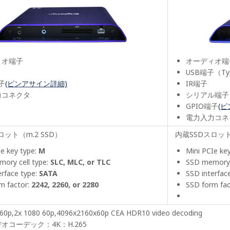
ィオ端子
オーディオ端
USB端子（Ty
子
(ピンアサイン詳細)
IR端子
力コネクタ
シリアル端子
GPIO端子
(
電力入力コネ
ロット（m.2 SSD）
内蔵SSDスロット
Ie key type:
M
Mini PCIe ke
ory cell type:
SLC, MLC, or TLC
SSD memory 
erface type:
SATA
SSD interfac
m factor:
2242, 2260, or 2280
SSD form fac
60p,2x 1080 60p,4096x2160x60p CEA HDR10 video decoding
オコーデック：4K：H.265