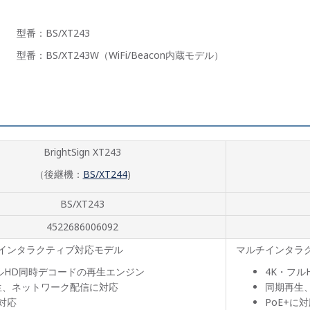
型番：BS/XT243
型番：BS/XT243W（WiFi/Beacon内蔵モデル）
BrightSign XT243
（後継機：
BS/XT244
)
BS/XT243
4522686006092
インタラクティブ対応モデル
マルチインタラク
ルHD同時デコードの再生エンジン
4K・フ
生、ネットワーク配信に対応
同期再生
に対応
PoE+に