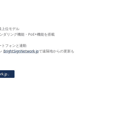
た最上位モデル
レンダリング機能・PoE+機能を搭載
マートフォンと連動
ン
BrightSignNetwork.jp
で遠隔地からの更新も
k.jp」