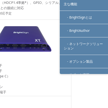
力（HDCP1.4準拠*）、GPIO、シリアル、US
主な機能
スとの接続に対応
2対応予定
- BrightSignとは
- BrightAuthor
- ネットワークソリュー
ション
- オプション製品
子
子
- サポート情報
pe C）
ン
端子