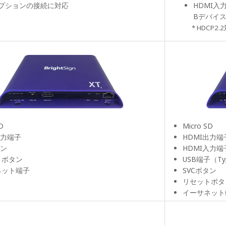
オプションの接続に対応
HDMI入
Bデバイ
* HDCP2.
D
Micro SD
出力端子
HDMI出力端
タン
HDMI入力端
トボタン
USB端子（Ty
ネット端子
SVCボタン
リセットボタ
イーサネット