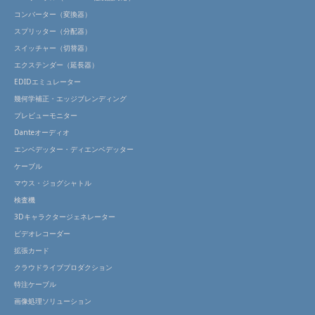
コンバーター（変換器）
スプリッター（分配器）
スイッチャー（切替器）
エクステンダー（延長器）
EDIDエミュレーター
幾何学補正・エッジブレンディング
プレビューモニター
Danteオーディオ
エンベデッター・ディエンベデッター
ケーブル
マウス・ジョグシャトル
検査機
3Dキャラクタージェネレーター
ビデオレコーダー
拡張カード
クラウドライブプロダクション
特注ケーブル
画像処理ソリューション