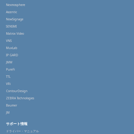
Nexmosphere
Ascentic
NowSignage
SENSMI
Matrox Video
VNS
MuxLab
IP GARD
JMW
PureFi
TTL
VRi
ContourDesign
ZEBRA Technologies
Baumer
JM
サポート情報
ドライバー・マニュアル