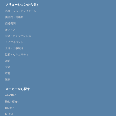
ソリューションから探す
店舗・ショッピングモール
美術館・博物館
交通機関
オフィス
会議・カンファレンス
ライブイベント
工場・工事現場
監視・セキュリティ
放送
金融
教育
医療
メーカーから探す
APANTAC
BrightSign
Bluefin
MOKA