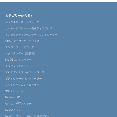
カテゴリーから探す
デジタルサイネージプレーヤー
サイネージプレーヤー内蔵ディスプレイ
インタラクティブセンサー・コントローラー
CMS・データアナリティクス
エンコーダー・デコーダー
エクステンダー（延長器）
NMOSコントローラー
グラフィックボード
マルチディスプレイコントローラー
ビデオウォールコントローラー
ネットワークコントローラー
マルチビューワー
KVM over IP
セキュアKVMスイッチ
KVMスイッチ
KVMケーブル（IP GARD社製品対応）