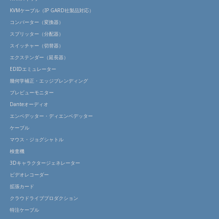
KVMケーブル（IP GARD社製品対応）
コンバーター（変換器）
スプリッター（分配器）
スイッチャー（切替器）
エクステンダー（延長器）
EDIDエミュレーター
幾何学補正・エッジブレンディング
プレビューモニター
Danteオーディオ
エンベデッター・ディエンベデッター
ケーブル
マウス・ジョグシャトル
検査機
3Dキャラクタージェネレーター
ビデオレコーダー
拡張カード
クラウドライブプロダクション
特注ケーブル