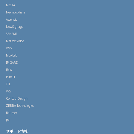
MOKA
Nexmosphere
Ascentic
NowSignage
SENSMI
Matrox Video
VNS
MuxLab
IP GARD
JMW
PureFi
TTL
VRi
ContourDesign
ZEBRA Technologies
Baumer
JM
サポート情報