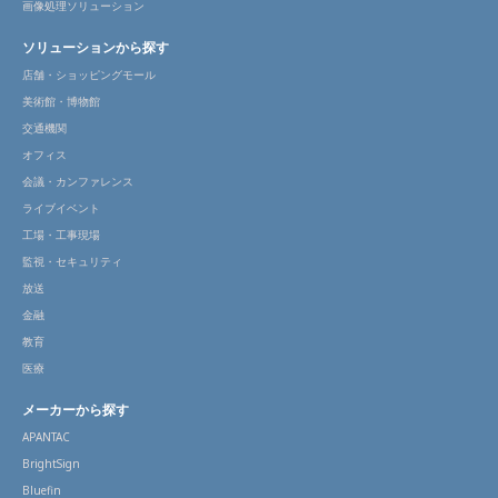
画像処理ソリューション
ソリューションから探す
店舗・ショッピングモール
美術館・博物館
交通機関
オフィス
会議・カンファレンス
ライブイベント
工場・工事現場
監視・セキュリティ
放送
金融
教育
医療
メーカーから探す
APANTAC
BrightSign
Bluefin