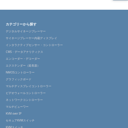
実装
例
製品
カテゴリーから探す
画像
デジタルサイネージプレーヤー
サイネージプレーヤー内蔵ディスプレイ
適合
機種
インタラクティブセンサー・コントローラー
ライ
CMS・データアナリティクス
ンナ
ップ
エンコーダー・デコーダー
エクステンダー（延長器）
サポ
NMOSコントローラー
ート
情報
グラフィックボード
マルチディスプレイコントローラー
ビデオウォールコントローラー
ネットワークコントローラー
マルチビューワー
KVM over IP
セキュアKVMスイッチ
KVMスイッチ