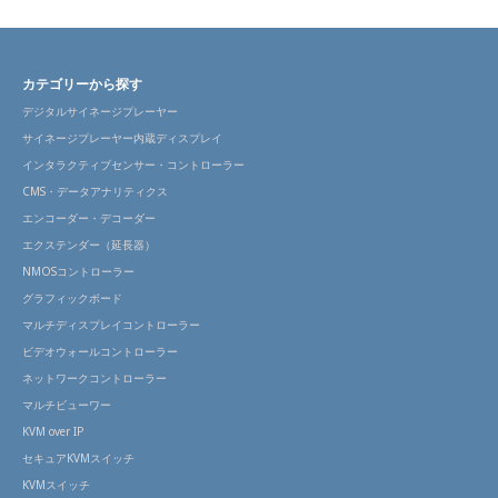
カテゴリーから探す
デジタルサイネージプレーヤー
サイネージプレーヤー内蔵ディスプレイ
インタラクティブセンサー・コントローラー
CMS・データアナリティクス
エンコーダー・デコーダー
エクステンダー（延長器）
NMOSコントローラー
グラフィックボード
マルチディスプレイコントローラー
ビデオウォールコントローラー
ネットワークコントローラー
マルチビューワー
KVM over IP
セキュアKVMスイッチ
KVMスイッチ