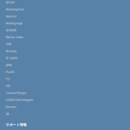
MOKA
Nexmosphere
Ascentic
NowSignage
SENSMI
Matrox Video
VNS
MuxLab
IP GARD
JMW
PureFi
TTL
VRi
ContourDesign
ZEBRA Technologies
Baumer
JM
サポート情報