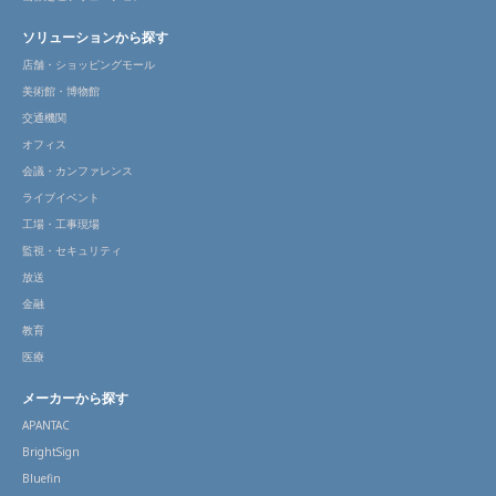
ソリューションから探す
店舗・ショッピングモール
美術館・博物館
交通機関
オフィス
会議・カンファレンス
ライブイベント
工場・工事現場
監視・セキュリティ
放送
金融
教育
医療
メーカーから探す
APANTAC
BrightSign
Bluefin