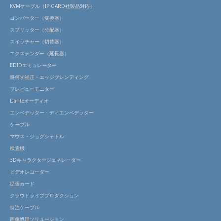
KVMケーブル（IP GARD社製品対応）
コンバーター（変換器）
スプリッター（分配器）
スイッチャー（切替器）
エクステンダー（延長器）
EDIDエミュレーター
幾何学補正・エッジブレンディング
プレビューモニター
Danteオーディオ
エンベデッター・ディエンベデッター
ケーブル
マウス・ジョグシャトル
検査機
3Dキャラクタージェネレーター
ビデオレコーダー
拡張カード
クラウドライブプロダクション
特注ケーブル
画像処理ソリューション