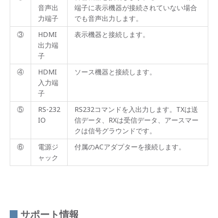
音声出
端子に表示機器が接続されていない場合
力端子
でも音声出力します。
③
HDMI
表示機器と接続します。
出力端
子
④
HDMI
ソース機器と接続します。
入力端
子
⑤
RS-232
RS232コマンドを入出力します。TXは送
IO
信データ、RXは受信データ、アースマー
クは信号グラウンドです。
⑥
電源ジ
付属のACアダプターを接続します。
ャック
サポート情報