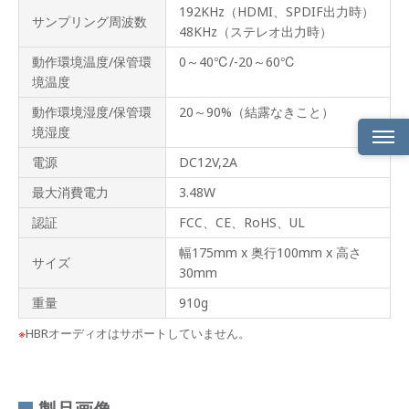
192KHz（HDMI、SPDIF出力時）
サンプリング周波数
48KHz（ステレオ出力時）
動作環境温度/保管環
0～40℃/-20～60℃
境温度
動作環境湿度/保管環
20～90%（結露なきこと）
境湿度
電源
DC12V,2A
製品
概要
最大消費電力
3.48W
認証
FCC、CE、RoHS、UL
製品
ライ
幅175mm x 奥行100mm x 高さ
ンナ
サイズ
ップ
30mm
重量
910g
製品
特長
※
HBRオーディオはサポートしていません。
製品
仕様