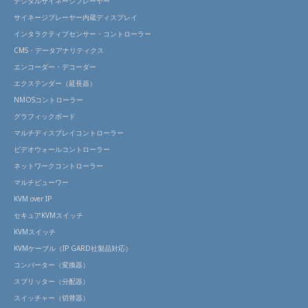
デジタルサイネージプレーヤー
サイネージプレーヤー内蔵ディスプレイ
インタラクティブセンサー・コントローラー
CMS・データアナリティクス
エンコーダー・デコーダー
エクステンダー（延長器）
NMOSコントローラー
グラフィックボード
マルチディスプレイコントローラー
ビデオウォールコントローラー
ネットワークコントローラー
マルチビューワー
KVM over IP
セキュアKVMスイッチ
KVMスイッチ
KVMケーブル（IP GARD社製品対応）
コンバーター（変換器）
スプリッター（分配器）
スイッチャー（切替器）