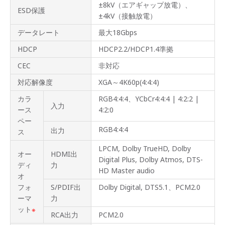
±8kV（エアギャップ放電）、
ESD保護
±4kV（接触放電）
データレート
最大18Gbps
HDCP
HDCP2.2/HDCP1.4準拠
CEC
非対応
対応解像度
XGA～4K60p(4:4:4)
カラ
RGB4:4:4、YCbCr4:4:4 | 4:2:2 |
入力
ース
4:2:0
ペー
RGB4:4:4
出力
ス
LPCM, Dolby TrueHD, Dolby
オー
HDMI出
Digital Plus, Dolby Atmos, DTS-
ディ
力
HD Master audio
オ
フォ
S/PDIF出
Dolby Digital, DTS5.1、PCM2.0
ーマ
力
ット
※
RCA出力
PCM2.0