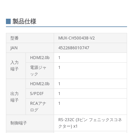
製品仕様
型番
MUX-CH500438-V2
JAN
4522686010747
HDMI2.0b
1
入力
電源ジャ
1
端子
ック
HDMI2.0b
1
出力
S/PDIF
1
端子
RCAアナ
1
ログ
RS-232C (3ピン フェニックスコネ
制御端子
クター) x1