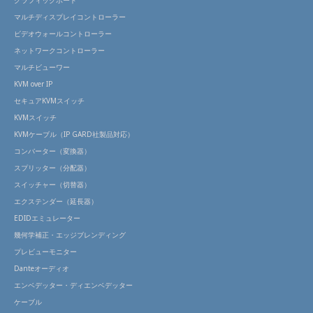
マルチディスプレイコントローラー
ビデオウォールコントローラー
ネットワークコントローラー
マルチビューワー
KVM over IP
セキュアKVMスイッチ
KVMスイッチ
KVMケーブル（IP GARD社製品対応）
コンバーター（変換器）
スプリッター（分配器）
スイッチャー（切替器）
エクステンダー（延長器）
EDIDエミュレーター
幾何学補正・エッジブレンディング
プレビューモニター
Danteオーディオ
エンベデッター・ディエンベデッター
ケーブル