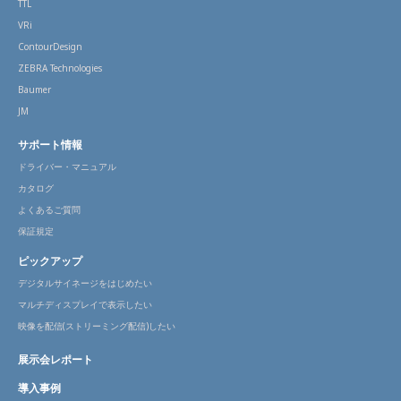
TTL
VRi
ContourDesign
ZEBRA Technologies
Baumer
JM
サポート情報
ドライバー・マニュアル
カタログ
よくあるご質問
保証規定
ピックアップ
デジタルサイネージをはじめたい
マルチディスプレイで表示したい
映像を配信(ストリーミング配信)したい
展示会レポート
導入事例