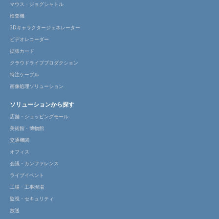
マウス・ジョグシャトル
検査機
3Dキャラクタージェネレーター
ビデオレコーダー
拡張カード
クラウドライブプロダクション
特注ケーブル
画像処理ソリューション
ソリューションから探す
店舗・ショッピングモール
美術館・博物館
交通機関
オフィス
会議・カンファレンス
ライブイベント
工場・工事現場
監視・セキュリティ
放送