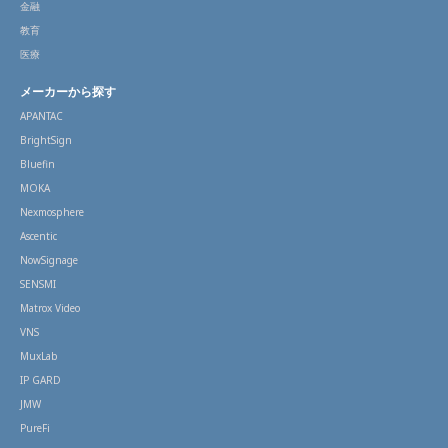
金融
教育
医療
メーカーから探す
APANTAC
BrightSign
Bluefin
MOKA
Nexmosphere
Ascentic
NowSignage
SENSMI
Matrox Video
VNS
MuxLab
IP GARD
JMW
PureFi