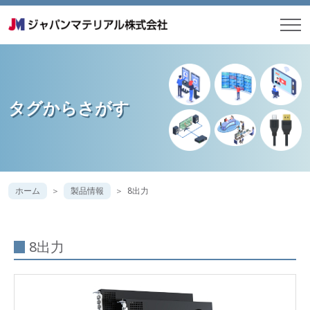
タグからさがす
ホーム
製品情報
8出力
8出力