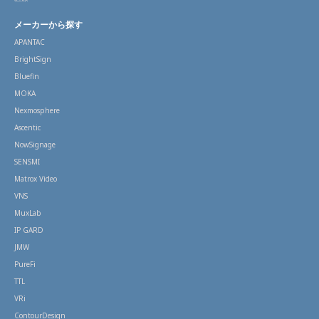
メーカーから探す
APANTAC
BrightSign
Bluefin
MOKA
Nexmosphere
Ascentic
NowSignage
SENSMI
Matrox Video
VNS
MuxLab
IP GARD
JMW
PureFi
TTL
VRi
ContourDesign