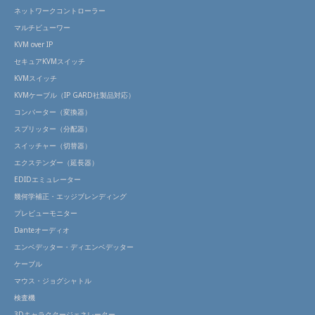
ネットワークコントローラー
マルチビューワー
KVM over IP
セキュアKVMスイッチ
KVMスイッチ
KVMケーブル（IP GARD社製品対応）
コンバーター（変換器）
スプリッター（分配器）
スイッチャー（切替器）
エクステンダー（延長器）
EDIDエミュレーター
幾何学補正・エッジブレンディング
プレビューモニター
Danteオーディオ
エンベデッター・ディエンベデッター
ケーブル
マウス・ジョグシャトル
検査機
3Dキャラクタージェネレーター