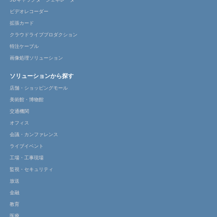
ビデオレコーダー
拡張カード
クラウドライブプロダクション
特注ケーブル
画像処理ソリューション
ソリューションから探す
店舗・ショッピングモール
美術館・博物館
交通機関
オフィス
会議・カンファレンス
ライブイベント
工場・工事現場
監視・セキュリティ
放送
金融
教育
医療