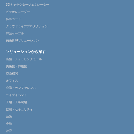
3Dキャラクタージェネレーター
ビデオレコーダー
拡張カード
クラウドライブプロダクション
特注ケーブル
画像処理ソリューション
ソリューションから探す
店舗・ショッピングモール
美術館・博物館
交通機関
オフィス
会議・カンファレンス
ライブイベント
工場・工事現場
監視・セキュリティ
放送
金融
教育