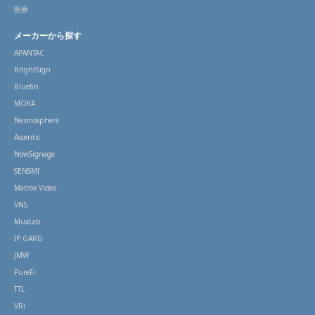
医療
メーカーから探す
APANTAC
BrightSign
Bluefin
MOKA
Nexmosphere
Ascentic
NowSignage
SENSMI
Matrox Video
VNS
MuxLab
IP GARD
JMW
PureFi
TTL
VRi