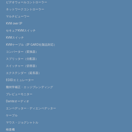
ビデオウォールコントローラー
ネットワークコントローラー
マルチビューワー
KVM over IP
セキュアKVMスイッチ
KVMスイッチ
KVMケーブル（IP GARD社製品対応）
コンバーター（変換器）
スプリッター（分配器）
スイッチャー（切替器）
エクステンダー（延長器）
EDIDエミュレーター
幾何学補正・エッジブレンディング
プレビューモニター
Danteオーディオ
エンベデッター・ディエンベデッター
ケーブル
マウス・ジョグシャトル
検査機