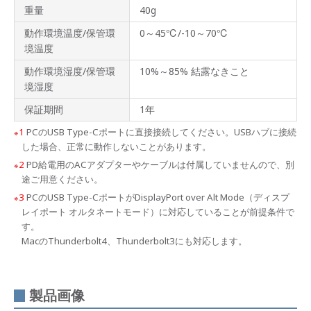
サポ
重量
40g
ート
情報
動作環境温度/保管環
0～45℃/-10～70℃
境温度
動作環境湿度/保管環
10%～85% 結露なきこと
境湿度
保証期間
1年
1
PCのUSB Type-Cポートに直接接続してください。USBハブに接続
した場合、正常に動作しないことがあります。
2
PD給電用のACアダプターやケーブルは付属していませんので、別
途ご用意ください。
3
PCのUSB Type-CポートがDisplayPort over Alt Mode（ディスプ
レイポート オルタネートモード）に対応していることが前提条件で
す。
MacのThunderbolt4、Thunderbolt3にも対応します。
製品画像