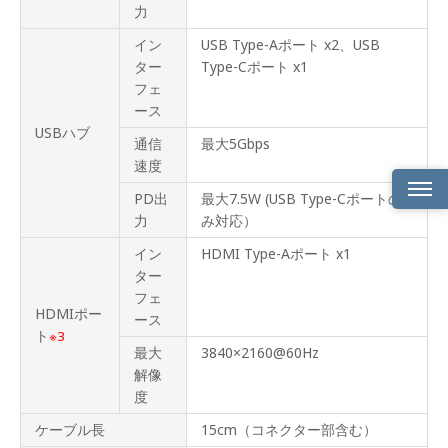
力
イン
USB Type-Aポート x2、USB
ター
Type-Cポート x1
フェ
ース
USBハブ
通信
最大5Gbps
速度
PD出
最大7.5W (USB Type-Cポートの
力
み対応）
製品
概要
イン
HDMI Type-Aポート x1
ター
製品
フェ
特長
HDMIポー
ース
ト
※3
製品
最大
3840×2160@60Hz
仕様
解像
度
製品
画像
ケーブル長
15cm（コネクター部含む）