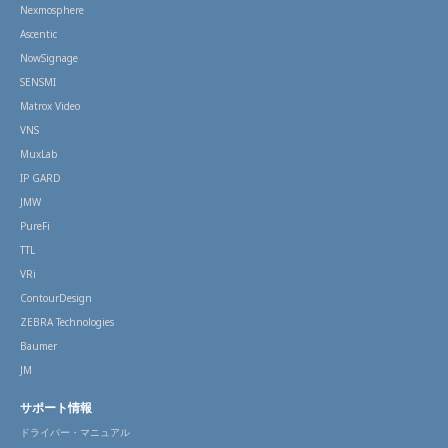
Nexmosphere
Ascentic
NowSignage
SENSMI
Matrox Video
VNS
MuxLab
IP GARD
JMW
PureFi
TTL
VRi
ContourDesign
ZEBRA Technologies
Baumer
JM
サポート情報
ドライバー・マニュアル