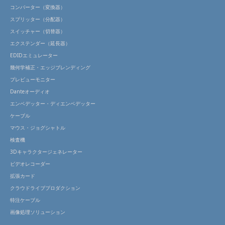
コンバーター（変換器）
スプリッター（分配器）
スイッチャー（切替器）
エクステンダー（延長器）
EDIDエミュレーター
幾何学補正・エッジブレンディング
プレビューモニター
Danteオーディオ
エンベデッター・ディエンベデッター
ケーブル
マウス・ジョグシャトル
検査機
3Dキャラクタージェネレーター
ビデオレコーダー
拡張カード
クラウドライブプロダクション
特注ケーブル
画像処理ソリューション