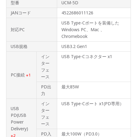
型番
UCM-5D
JANコード
4522686011126
USB Type-Cポートを装備した
対応PC
Windows PC、Mac 、
Chromebook
USB規格
USB3.2 Gen1
イン
USB Type-Cコネクター x1
ター
フェ
PC接続
※1
ース
PD出
最大85W
力
イン
USB Type-Cポート x1(PD専用）
USB
ター
PD(USB
フェ
Power
ース
Delivery)
PD入
最大100W（PD3.0）
※2