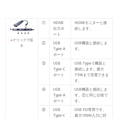
①
HDMI
HDMIモニターと接
出力ポ
続します。
ート
※
クリックで拡
②
USB
USB機器と接続しま
大
Type-A
す。
ポート
③
USB
USB Type-C機器と
Type-C
接続します。最大
ポート
7.5Wまで充電できま
す。
④
USB
USB機器と接続しま
Type-A
す。②と同じ仕様で
ポート
す。
⑤
USB
USB PD専用です。
Type-C
最大100W入力に対