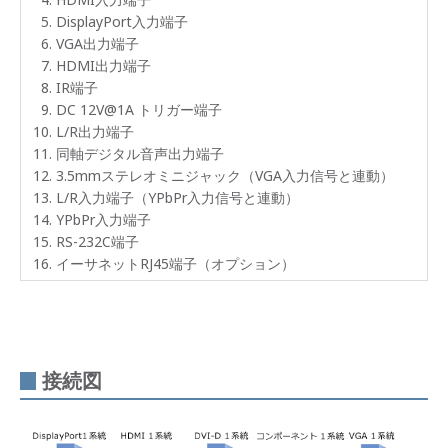
コネ
クタ
DisplayPort入力端子
ー部
VGA出力端子
のロ
HDMI出力端子
ック
機構
IR端子
DC 12V@1A トリガー端子
電源
L/R出力端子
コネ
同軸デジタル音声出力端子
クタ
ー部
3.5mmステレオミニジャック（VGA入力信号と連動）
ロッ
L/R入力端子（YPbPr入力信号と連動）
ク機
YPbPr入力端子
構
RS-232C端子
製品
イーサネットRJ45端子（オプション）
仕様
パネ
ル
接続図
接続
図
ライ