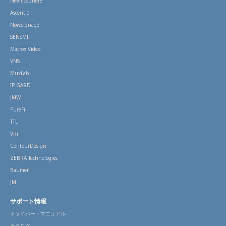
Nexmosphere
Ascentic
NowSignage
SENSMI
Matrox Video
VNS
MuxLab
IP GARD
JMW
PureFi
TTL
VRi
ContourDesign
ZEBRA Technologies
Baumer
JM
サポート情報
ドライバー・マニュアル
カタログ