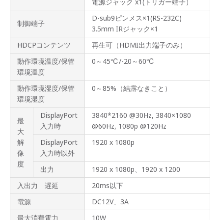
特長
電源ジャック x1(トリガー端子）
D-sub9ピンメス×1(RS-232C)
映像
制御端子
3.5mm IRジャック×1
反転
表示
HDCPコンテンツ
再生可（HDMI出力端子のみ）
多彩
動作環境温度/保管
0～45℃/-20～60℃
な補
環境温度
正機
能
動作環境湿度/保管
0～85%（結露なきこと）
環境湿度
マル
チフ
DisplayPort
3840*2160 @30Hz, 3840×1080
ォー
最
マッ
入力時
@60Hz, 1080p @120Hz
大
ト入
力&
解
DisplayPort
1920 x 1080p
切替
像
入力時以外
に対
応
度
出力
1920 x 1080p、1920 x 1200
HDMI
入出力 遅延
20ms以下
/ VGA
同時
電源
DC12V、3A
出力
にも
最大消費電力
10W