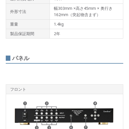
対応
幅303mm ×高さ45mm × 奥行き
外形寸法
高性
162mm（突起物含まず）
能ス
ケー
重量
1.4kg
リン
グ出
製品保証期間
2年
力エ
ンジ
ン搭
載
パネル
PIP（ピ
クチ
ャ
ー・
イ
ン・
フロント
ピク
チャ
ー）
対応
RS-
232C
制御