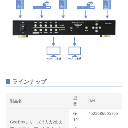
ンナ
ップ
オプ
ショ
ン
ラインナップ
型
製品名
JAN
番
G-
4522686005705
101
GeoBoxシリーズ 5入力2出力