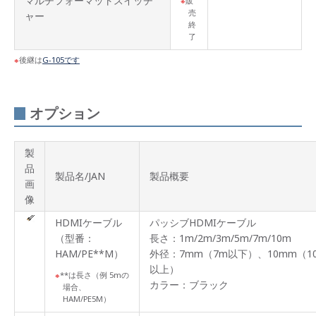
マルチフォーマットスイッチ
販
売
ャー
終
了
後継は
G-105です
オプション
製
品
製品名/JAN
製品概要
画
像
HDMIケーブル
パッシブHDMIケーブル
（型番：
長さ：1m/2m/3m/5m/7m/10m
HAM/PE**M）
外径：7mm（7m以下）、10mm（1
以上）
**は長さ（例 5mの
カラー：ブラック
場合、
HAM/PE5M）