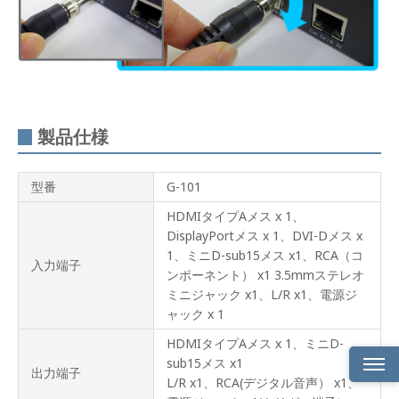
製品仕様
型番
G-101
HDMIタイプAメス x 1、
DisplayPortメス x 1、DVI-Dメス x
1、ミニD-sub15メス x1、RCA（コ
入力端子
ンポーネント） x1 3.5mmステレオ
ミニジャック x1、L/R x1、電源ジ
ャック x 1
HDMIタイプAメス x 1、ミニD-
sub15メス x1
出力端子
L/R x1、RCA(デジタル音声） x1、