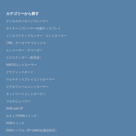
カテゴリーから探す
デジタルサイネージプレーヤー
サイネージプレーヤー内蔵ディスプレイ
インタラクティブセンサー・コントローラー
CMS・データアナリティクス
エンコーダー・デコーダー
エクステンダー（延長器）
NMOSコントローラー
グラフィックボード
マルチディスプレイコントローラー
ビデオウォールコントローラー
ネットワークコントローラー
マルチビューワー
KVM over IP
セキュアKVMスイッチ
KVMスイッチ
KVMケーブル（IP GARD社製品対応）