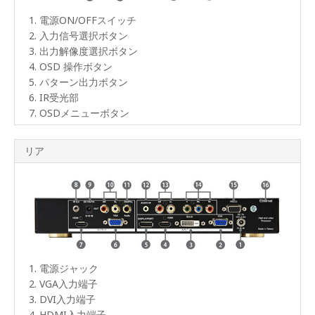
も可
能
電源ON/OFFスイッチ
入力信号選択ボタン
入出
出力解像度選択ボタン
力パ
ター
OSD 操作ボタン
ンの
パターン出力ボタン
メモ
リ機
IR受光部
能搭
OSDメニューボタン
載
マル
リア
チデ
ィス
プレ
イ機
能
キー
ロッ
ク機
能搭
電源ジャック
載
VGA入力端子
DVI入力端子
HDMI
HDMI入力端子