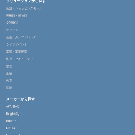
ソリューションから探す
店舗・ショッピングモール
美術館・博物館
交通機関
オフィス
会議・カンファレンス
ライブイベント
工場・工事現場
監視・セキュリティ
放送
金融
教育
医療
メーカーから探す
APANTAC
BrightSign
Bluefin
MOKA