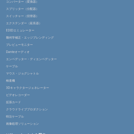
コンバーター（変換器）
スプリッター（分配器）
スイッチャー（切替器）
エクステンダー（延長器）
EDIDエミュレーター
幾何学補正・エッジブレンディング
プレビューモニター
Danteオーディオ
エンベデッター・ディエンベデッター
ケーブル
マウス・ジョグシャトル
検査機
3Dキャラクタージェネレーター
ビデオレコーダー
拡張カード
クラウドライブプロダクション
特注ケーブル
画像処理ソリューション