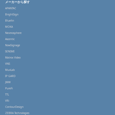
メーカーから探す
APANTAC
BrightSign
Bluefin
MOKA
Nexmosphere
Ascentic
NowSignage
SENSMI
Matrox Video
VNS
MuxLab
IP GARD
JMW
PureFi
TTL
VRi
ContourDesign
ZEBRA Technologies