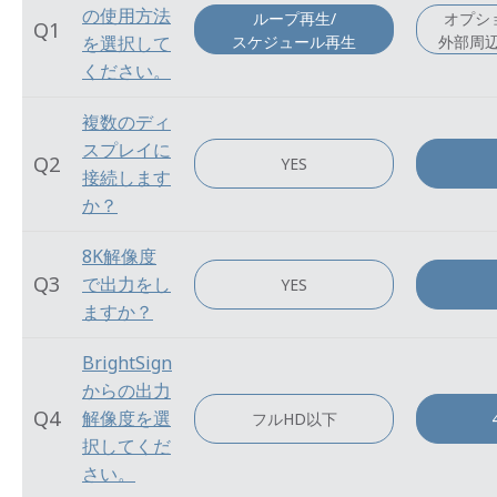
の使用方法
ループ再生/
オプシ
Q1
スケジュール再生
外部周
を選択して
ください。
複数のディ
スプレイに
Q2
YES
接続します
か？
8K解像度
Q3
で出力をし
YES
ますか？
BrightSign
からの出力
Q4
解像度を選
フルHD以下
択してくだ
さい。