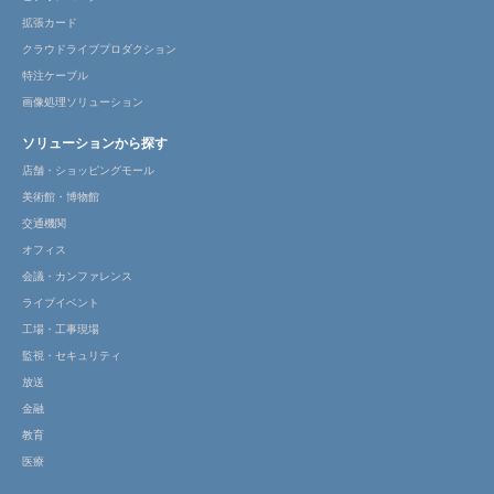
拡張カード
クラウドライブプロダクション
特注ケーブル
画像処理ソリューション
ソリューションから探す
店舗・ショッピングモール
美術館・博物館
交通機関
オフィス
会議・カンファレンス
ライブイベント
工場・工事現場
監視・セキュリティ
放送
金融
教育
医療