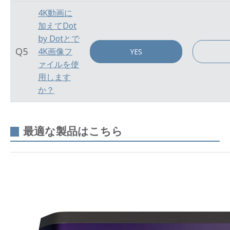
4K動画に
加えてDot
by Dotとで
Q5
4K画像フ
YES
ァイルを使
用します
か？
最適な製品はこちら