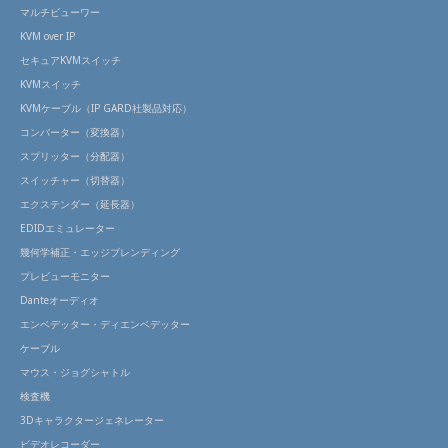
マルチビューワー
KVM over IP
セキュアKVMスイッチ
KVMスイッチ
KVMケーブル（IP GARD社製品対応）
コンバーター（変換器）
スプリッター（分配器）
スイッチャー（切替器）
エクステンダー（延長器）
EDIDエミュレーター
幾何学補正・エッジブレンディング
プレビューモニター
Danteオーディオ
エンベデッター・ディエンベデッター
ケーブル
マウス・ジョグシャトル
検査機
3Dキャラクタージェネレーター
ビデオレコーダー