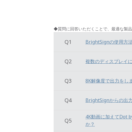
◆質問に回答いただくことで、最適な製品
Q1
BrightSignの使
Q2
複数のディスプレイ
Q3
8K解像度で出力をし
Q4
BrightSignか
4K動画に加えてDot 
Q5
か？