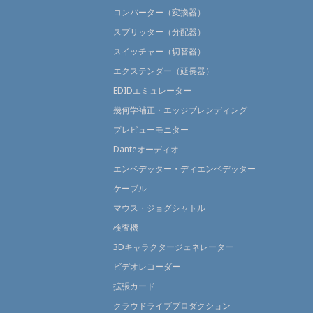
コンバーター（変換器）
スプリッター（分配器）
スイッチャー（切替器）
エクステンダー（延長器）
EDIDエミュレーター
幾何学補正・エッジブレンディング
プレビューモニター
Danteオーディオ
エンベデッター・ディエンベデッター
ケーブル
マウス・ジョグシャトル
検査機
3Dキャラクタージェネレーター
ビデオレコーダー
拡張カード
クラウドライブプロダクション