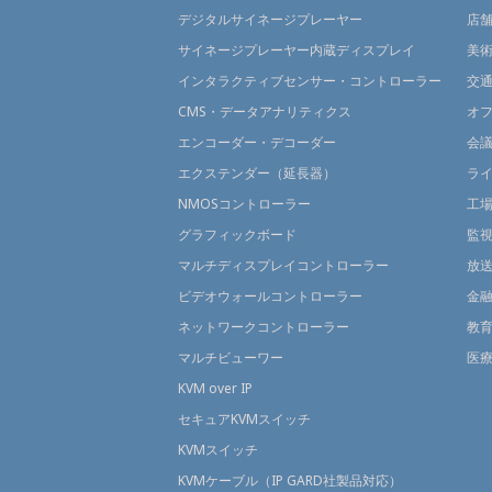
デジタルサイネージプレーヤー
店
サイネージプレーヤー内蔵ディスプレイ
美
インタラクティブセンサー・コントローラー
交
CMS・データアナリティクス
オ
エンコーダー・デコーダー
会
エクステンダー（延長器）
ラ
NMOSコントローラー
工
グラフィックボード
監
マルチディスプレイコントローラー
放
ビデオウォールコントローラー
金
ネットワークコントローラー
教
マルチビューワー
医
KVM over IP
セキュアKVMスイッチ
KVMスイッチ
KVMケーブル（IP GARD社製品対応）