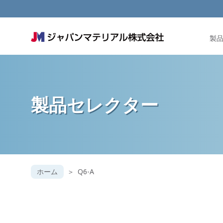
製
製品セレクター
ホーム
Q6-A