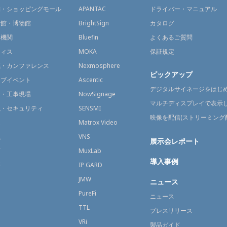
舗・ショッピングモール
APANTAC
ドライバー・マニュアル
術館・博物館
BrightSign
カタログ
通機関
Bluefin
よくあるご質問
フィス
MOKA
保証規定
議・カンファレンス
Nexmosphere
ピックアップ
イブイベント
Ascentic
デジタルサイネージをはじ
場・工事現場
NowSignage
マルチディスプレイで表示
視・セキュリティ
SENSMI
映像を配信(ストリーミング
送
Matrox Video
融
VNS
展示会レポート
育
MuxLab
導入事例
療
IP GARD
JMW
ニュース
PureFi
ニュース
TTL
プレスリリース
VRi
製品ガイド