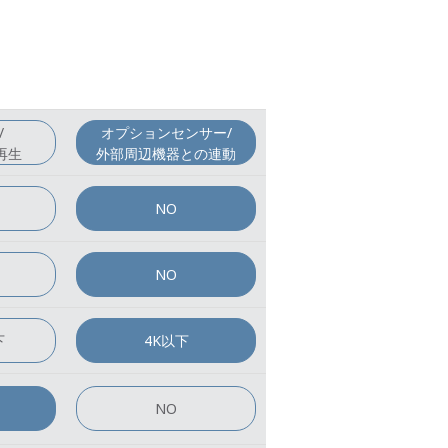
/
オプションセンサー/
再生
外部周辺機器との連動
NO
NO
下
4K以下
NO