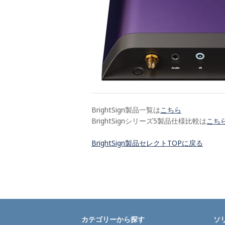
BrightSign製品一覧は
こちら
BrightSignシリーズ5製品仕様比較は
こち
BrightSign製品セレクトTOPに戻る
カテゴリーから探す
ソ