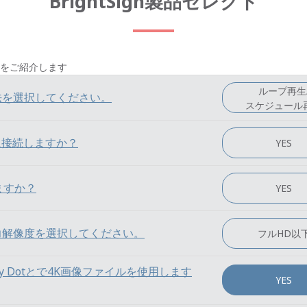
BrightSign製品セレクト
をご紹介します
ループ再生
用方法を選択してください。
スケジュール
に接続しますか？
YES
ますか？
YES
らの出力解像度を選択してください。
フルHD以
by Dotとで4K画像ファイルを使用します
YES