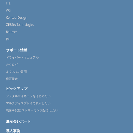
TTL
VRi
ContourDesign
ZEBRA Technologies
Baumer
JM
サポート情報
ドライバー・マニュアル
カタログ
よくあるご質問
保証規定
ピックアップ
デジタルサイネージをはじめたい
マルチディスプレイで表示したい
映像を配信(ストリーミング配信)したい
展示会レポート
導入事例