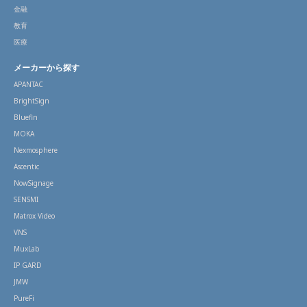
金融
教育
医療
メーカーから探す
APANTAC
BrightSign
Bluefin
MOKA
Nexmosphere
Ascentic
NowSignage
SENSMI
Matrox Video
VNS
MuxLab
IP GARD
JMW
PureFi