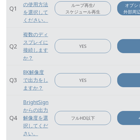
の使用方法
ループ再生/
オプシ
Q1
スケジュール再生
外部周
を選択して
ください。
複数のディ
スプレイに
Q2
YES
接続します
か？
8K解像度
Q3
で出力をし
YES
ますか？
BrightSign
からの出力
Q4
解像度を選
フルHD以下
択してくだ
さい。