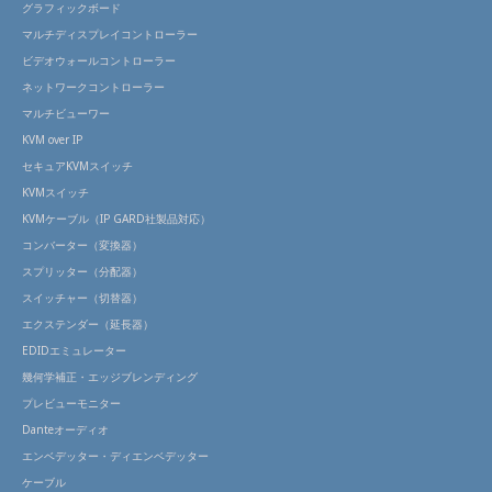
グラフィックボード
マルチディスプレイコントローラー
ビデオウォールコントローラー
ネットワークコントローラー
マルチビューワー
KVM over IP
セキュアKVMスイッチ
KVMスイッチ
KVMケーブル（IP GARD社製品対応）
コンバーター（変換器）
スプリッター（分配器）
スイッチャー（切替器）
エクステンダー（延長器）
EDIDエミュレーター
幾何学補正・エッジブレンディング
プレビューモニター
Danteオーディオ
エンベデッター・ディエンベデッター
ケーブル