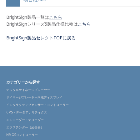
BrightSign製品一覧は
こちら
BrightSignシリーズ5製品仕様比較は
こちら
BrightSign製品セレクトTOPに戻る
カテゴリーから探す
デジタルサイネージプレーヤー
サイネージプレーヤー内蔵ディスプレイ
インタラクティブセンサー・コントローラー
CMS・データアナリティクス
エンコーダー・デコーダー
エクステンダー（延長器）
NMOSコントローラー