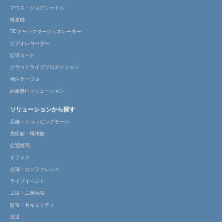
マウス・ジョグシャトル
検査機
3Dキャラクタージェネレーター
ビデオレコーダー
拡張カード
クラウドライブプロダクション
特注ケーブル
画像処理ソリューション
ソリューションから探す
店舗・ショッピングモール
美術館・博物館
交通機関
オフィス
会議・カンファレンス
ライブイベント
工場・工事現場
監視・セキュリティ
放送