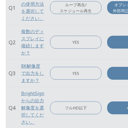
の使用方法
ループ再生/
オプシ
Q1
スケジュール再生
外部周
を選択して
ください。
複数のディ
スプレイに
Q2
YES
接続します
か？
8K解像度
Q3
で出力をし
YES
ますか？
BrightSign
からの出力
Q4
解像度を選
フルHD以下
択してくだ
さい。