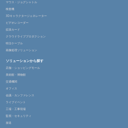
マウス・ジョグシャトル
検査機
3Dキャラクタージェネレーター
ビデオレコーダー
拡張カード
クラウドライブプロダクション
特注ケーブル
画像処理ソリューション
ソリューションから探す
店舗・ショッピングモール
美術館・博物館
交通機関
オフィス
会議・カンファレンス
ライブイベント
工場・工事現場
監視・セキュリティ
放送