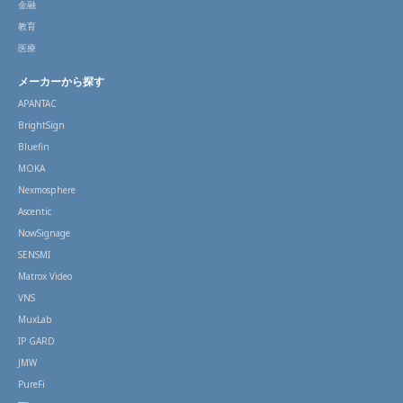
金融
教育
医療
メーカーから探す
APANTAC
BrightSign
Bluefin
MOKA
Nexmosphere
Ascentic
NowSignage
SENSMI
Matrox Video
VNS
MuxLab
IP GARD
JMW
PureFi