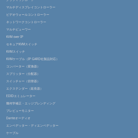
マルチディスプレイコントローラー
ビデオウォールコントローラー
ネットワークコントローラー
マルチビューワー
KVM over IP
セキュアKVMスイッチ
KVMスイッチ
KVMケーブル（IP GARD社製品対応）
コンバーター（変換器）
スプリッター（分配器）
スイッチャー（切替器）
エクステンダー（延長器）
EDIDエミュレーター
幾何学補正・エッジブレンディング
プレビューモニター
Danteオーディオ
エンベデッター・ディエンベデッター
ケーブル