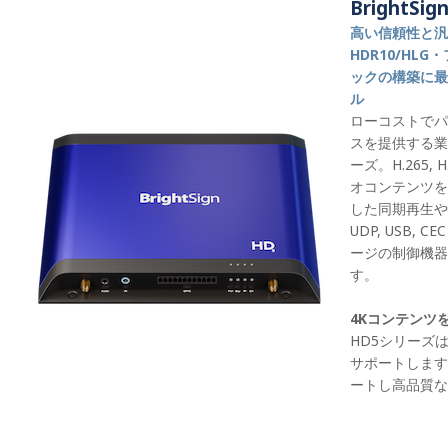
BrightSig
高い信頼性と汎
HDR10/HLG
ックの構築に最
ル
ローコストでパ
スを提供する業
ーズ。H.265,
オコンテンツを
した同期再生や、RS
UDP, USB,
ージの制御機器
す。
4Kコンテンツ
HD5シリーズ
サポートします。
ートし高品質な