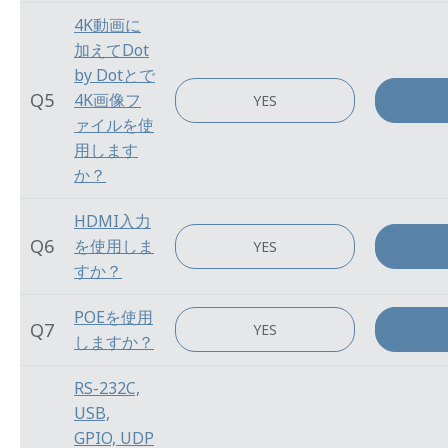
4K動画に
加えてDot
by Dotとで
Q5
4K画像フ
YES
ァイルを使
用します
か？
HDMI入力
Q6
を使用しま
YES
すか？
POEを使用
Q7
YES
しますか？
RS-232C,
USB,
GPIO, UDP