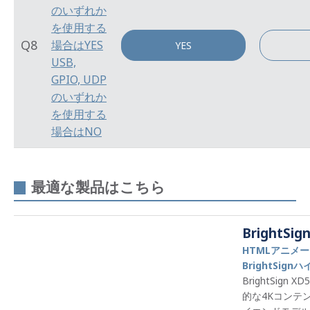
のいずれか
を使用する
Q8
場合はYES
YES
USB,
GPIO, UDP
のいずれか
を使用する
場合はNO
最適な製品はこちら
BrightSig
HTMLアニメ
BrightSig
BrightSig
的な4Kコンテ