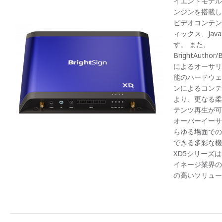
イエンドモデル
ンジンを搭載し
ビデオコンテン
ィックス、Java
す。 また、
BrightAuthor/
によるオーサリ
能のハードウェ
ンによるコンテ
より、更なる柔
テンツ再生が可
オーバーイーサネ
らゆる場面での
できる多彩な機能を
XD5シリーズ
イネージ業界の
の高いソリュー