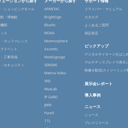
リューションから探す
メーカーから探す
サポート情報
舗・ショッピングモール
APANTAC
ドライバー・マニュアル
術館・博物館
BrightSign
カタログ
通機関
Bluefin
よくあるご質問
フィス
MOKA
保証規定
議・カンファレンス
Nexmosphere
ピックアップ
イブイベント
Ascentic
デジタルサイネージをはじ
場・工事現場
NowSignage
マルチディスプレイで表示
視・セキュリティ
SENSMI
映像を配信(ストリーミング
送
Matrox Video
融
VNS
展示会レポート
育
MuxLab
導入事例
療
IP GARD
JMW
ニュース
PureFi
ニュース
TTL
プレスリリース