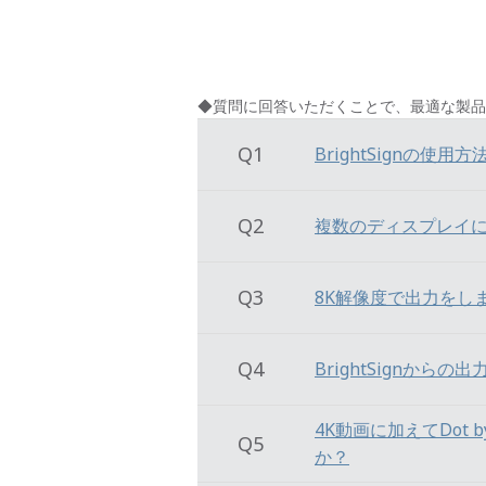
◆質問に回答いただくことで、最適な製品
Q1
BrightSignの使
Q2
複数のディスプレイ
Q3
8K解像度で出力をし
Q4
BrightSignか
4K動画に加えてDot 
Q5
か？