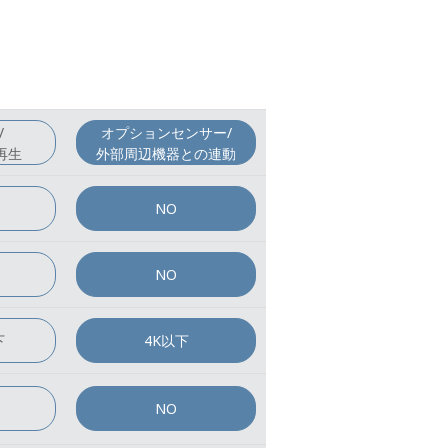
/
オプションセンサー/
再生
外部周辺機器との連動
NO
NO
下
4K以下
NO