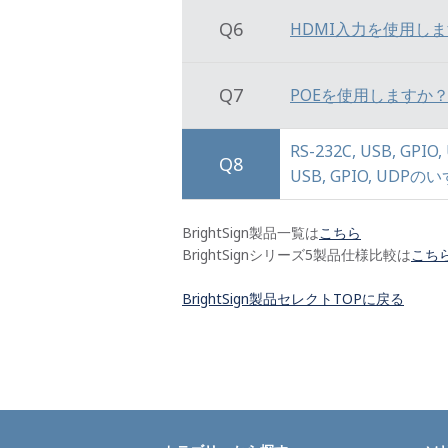
Q6
HDMI入力を使用し
Q7
POEを使用しますか
RS-232C, USB, 
Q8
USB, GPIO, U
BrightSign製品一覧は
こちら
BrightSignシリーズ5製品仕様比較は
こち
BrightSign製品セレクトTOPに戻る