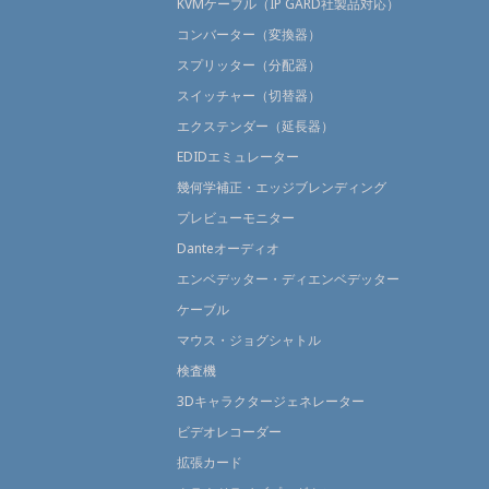
KVMケーブル（IP GARD社製品対応）
コンバーター（変換器）
スプリッター（分配器）
スイッチャー（切替器）
エクステンダー（延長器）
EDIDエミュレーター
幾何学補正・エッジブレンディング
プレビューモニター
Danteオーディオ
エンベデッター・ディエンベデッター
ケーブル
マウス・ジョグシャトル
検査機
3Dキャラクタージェネレーター
ビデオレコーダー
拡張カード