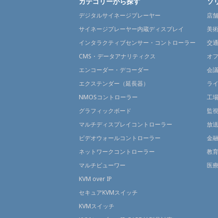
カテゴリーから探す
ソ
デジタルサイネージプレーヤー
店
サイネージプレーヤー内蔵ディスプレイ
美
インタラクティブセンサー・コントローラー
交
CMS・データアナリティクス
オ
エンコーダー・デコーダー
会
エクステンダー（延長器）
ラ
NMOSコントローラー
工
グラフィックボード
監
マルチディスプレイコントローラー
放
ビデオウォールコントローラー
金
ネットワークコントローラー
教
マルチビューワー
医
KVM over IP
セキュアKVMスイッチ
KVMスイッチ