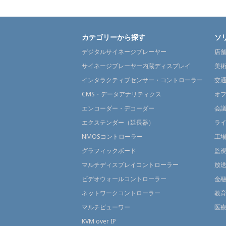
カテゴリーから探す
ソ
デジタルサイネージプレーヤー
店
サイネージプレーヤー内蔵ディスプレイ
美
インタラクティブセンサー・コントローラー
交
CMS・データアナリティクス
オ
エンコーダー・デコーダー
会
エクステンダー（延長器）
ラ
NMOSコントローラー
工
グラフィックボード
監
マルチディスプレイコントローラー
放
ビデオウォールコントローラー
金
ネットワークコントローラー
教
マルチビューワー
医
KVM over IP