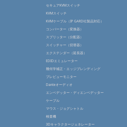
セキュアKVMスイッチ
KVMスイッチ
KVMケーブル（IP GARD社製品対応）
コンバーター（変換器）
スプリッター（分配器）
スイッチャー（切替器）
エクステンダー（延長器）
EDIDエミュレーター
幾何学補正・エッジブレンディング
プレビューモニター
Danteオーディオ
エンベデッター・ディエンベデッター
ケーブル
マウス・ジョグシャトル
検査機
3Dキャラクタージェネレーター