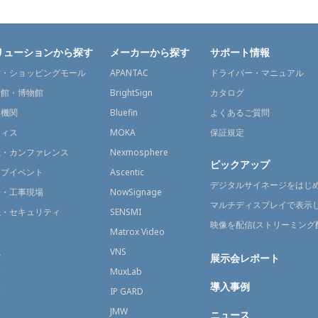
リューションから探す
メーカーから探す
サポート情報
舗・ショッピングモール
APANTAC
ドライバー・マニュアル
術館・博物館
BrightSign
カタログ
通機関
Bluefin
よくあるご質問
フィス
MOKA
保証規定
議・カンファレンス
Nexmosphere
ピックアップ
イブイベント
Ascentic
デジタルサイネージをはじ
場・工事現場
NowSignage
マルチディスプレイで表示
視・セキュリティ
SENSMI
映像を配信(ストリーミング
送
Matrox Video
融
VNS
展示会レポート
育
MuxLab
導入事例
療
IP GARD
JMW
ニュース