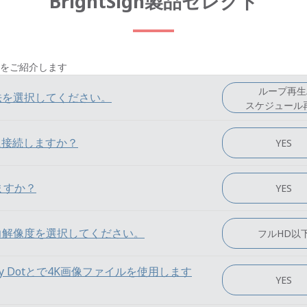
BrightSign製品セレクト
をご紹介します
ループ再生
用方法を選択してください。
スケジュール
に接続しますか？
YES
ますか？
YES
らの出力解像度を選択してください。
フルHD以
by Dotとで4K画像ファイルを使用します
YES