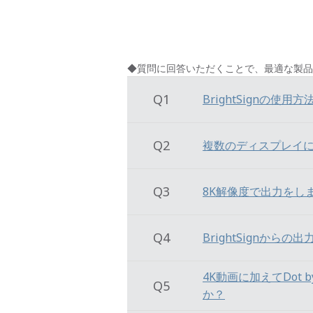
◆質問に回答いただくことで、最適な製品
Q1
BrightSignの使
Q2
複数のディスプレイ
Q3
8K解像度で出力をし
Q4
BrightSignか
4K動画に加えてDot 
Q5
か？