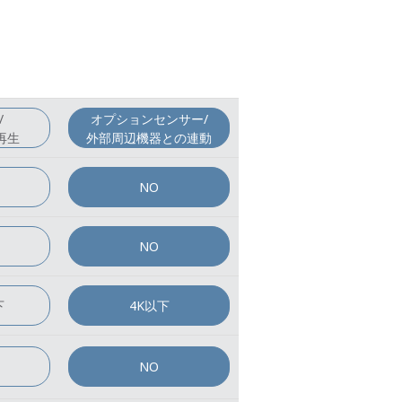
/
オプションセンサー/
再生
外部周辺機器との連動
NO
NO
下
4K以下
NO