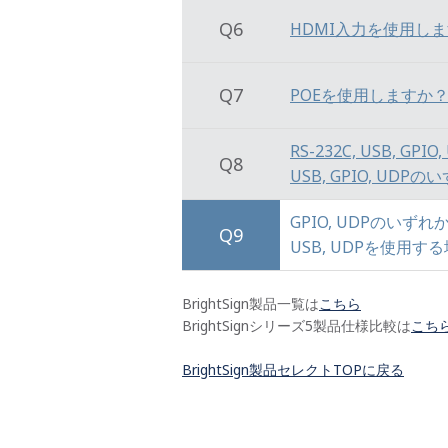
Q6
HDMI入力を使用し
Q7
POEを使用しますか
RS-232C, USB, 
Q8
USB, GPIO, U
GPIO, UDPのいず
Q9
USB, UDPを使用す
BrightSign製品一覧は
こちら
BrightSignシリーズ5製品仕様比較は
こち
BrightSign製品セレクトTOPに戻る