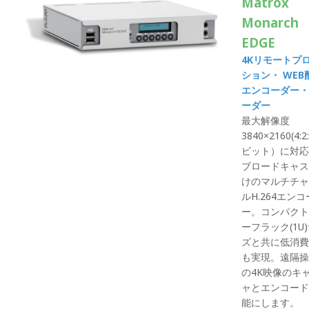
Matrox
Monarch
EDGE
4Kリモートプ
ション・ WEB
エンコーダー・
ーダー
最大解像度
3840×2160(4:2
ビット）に対応
ブロードキャス
けのマルチチャ
ルH.264エン
ー。コンパクト
ーフラック(1U
ズと共に低消費
も実現。遠隔操
の4K映像のキ
ャとエンコード
能にします。