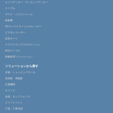
エンベデッター・ディエンベデッター
ケーブル
マウス・ジョグシャトル
検査機
3Dキャラクタージェネレーター
ビデオレコーダー
拡張カード
クラウドライブプロダクション
特注ケーブル
画像処理ソリューション
ソリューションから探す
店舗・ショッピングモール
美術館・博物館
交通機関
オフィス
会議・カンファレンス
ライブイベント
工場・工事現場