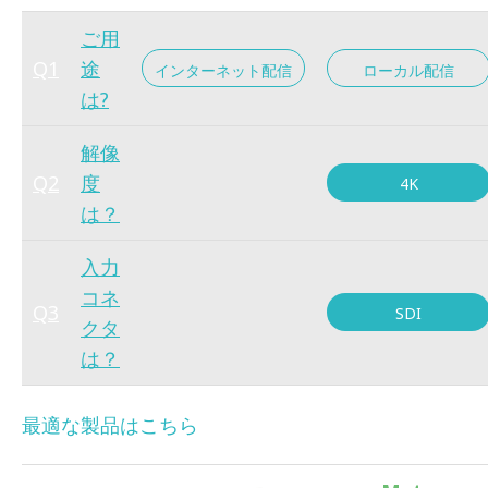
ご用
Q1
途
インターネット配信
ローカル配信
は?
解像
Q2
度
4K
は？
入力
コネ
Q3
SDI
クタ
は？
最適な製品はこちら