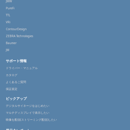
JMW
PureFi
TTL
VRi
ContourDesign
ZEBRA Technologies
Baumer
JM
サポート情報
ドライバー・マニュアル
カタログ
よくあるご質問
保証規定
ピックアップ
デジタルサイネージをはじめたい
マルチディスプレイで表示したい
映像を配信(ストリーミング配信)したい