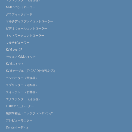
エクステンダー（延長器）
NMOSコントローラー
グラフィックボード
マルチディスプレイコントローラー
ビデオウォールコントローラー
ネットワークコントローラー
マルチビューワー
KVM over IP
セキュアKVMスイッチ
KVMスイッチ
KVMケーブル（IP GARD社製品対応）
コンバーター（変換器）
スプリッター（分配器）
スイッチャー（切替器）
エクステンダー（延長器）
EDIDエミュレーター
幾何学補正・エッジブレンディング
プレビューモニター
Danteオーディオ