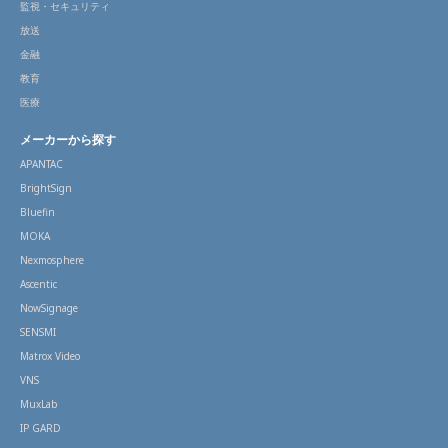
監視・セキュリティ
放送
金融
教育
医療
メーカーから探す
APANTAC
BrightSign
Bluefin
MOKA
Nexmosphere
Ascentic
NowSignage
SENSMI
Matrox Video
VNS
MuxLab
IP GARD