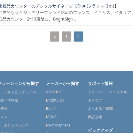
化粧品カウンターのデジタルサイネージ【Dior (フランスほか)】
世界的なラグジュアリーブランドDiorのフランス、イギリス、イタリ
粧品カウンター計13店舗に、BrightSign…
«
1
2
リューションから探す
メーカーから探す
サポート情報
舗・ショッピングモール
APANTAC
ドライバー・マニュアル
術館・博物館
BrightSign
カタログ
通機関
Bluefin
よくあるご質問
フィス
MOKA
保証規定
議・カンファレンス
Nexmosphere
ピックアップ