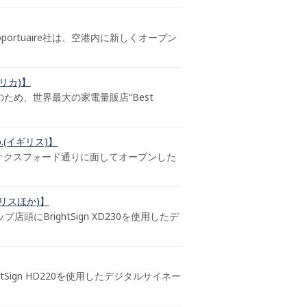
Aéroportuaire社は、空港内に新しくオープン
メリカ)】
促進のため、世界最大の家電量販店“Best
.(イギリス)】
ン オクスフォード通りに面してオープンした
ギリスほか)】
店頭にBrightSign XD230を使用したデ
tSign HD220を使用したデジタルサイネー