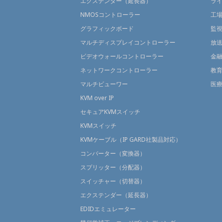
エクステンダー（延長器）
ラ
NMOSコントローラー
工
グラフィックボード
監
マルチディスプレイコントローラー
放
ビデオウォールコントローラー
金
ネットワークコントローラー
教
マルチビューワー
医
KVM over IP
セキュアKVMスイッチ
KVMスイッチ
KVMケーブル（IP GARD社製品対応）
コンバーター（変換器）
スプリッター（分配器）
スイッチャー（切替器）
エクステンダー（延長器）
EDIDエミュレーター