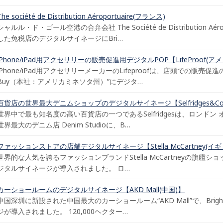
The société de Distribution Aéroportuaire(フランス)
シャルル・ド・ゴール空港の合弁会社 The Société de Distribution 
した免税店のデジタルサイネージにBri…
iPhone/iPad用アクセサリーの販売促進用デジタルPOP【LifeProof(ア
iPhone/iPad用アクセサリーメーカーのLifeproofは、店頭での販売
Buy（本社：アメリカミネソタ州）”にデジタ…
百貨店の世界最大デニムショップのデジタルサイネージ【Selfridges&Co
世界中で最も知名度の高い百貨店の一つであるSelfridgesは、ロンド
世界最大のデニム店 Denim Studioに、B…
ファッションストアの店舗デジタルサイネージ【Stella McCartney(イ
世界的な人気を誇るファッションブランドStella McCartneyの旗艦ショップ
ジタルサイネージが導入されました。 ロ…
カーショールームのデジタルサイネージ【AKD Mall(中国)】
中国深圳に新設された中国最大のカーショールーム“AKD Mall”で、Brigh
ジが導入されました。 120,000ヘクター…