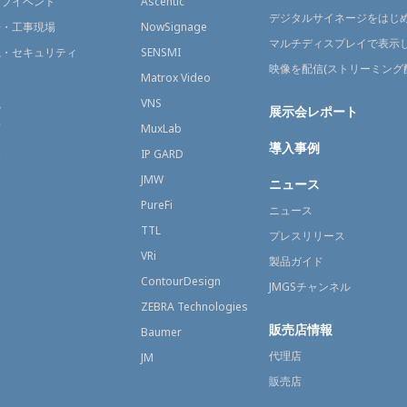
イブイベント
Ascentic
デジタルサイネージをはじ
場・工事現場
NowSignage
マルチディスプレイで表示
視・セキュリティ
SENSMI
映像を配信(ストリーミング
送
Matrox Video
融
VNS
展示会レポート
育
MuxLab
導入事例
療
IP GARD
JMW
ニュース
PureFi
ニュース
TTL
プレスリリース
VRi
製品ガイド
ContourDesign
JMGSチャンネル
ZEBRA Technologies
販売店情報
Baumer
代理店
JM
販売店