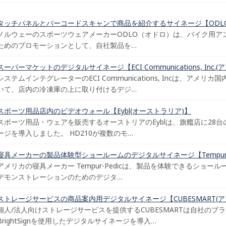
タッチパネルとバーコードスキャンで商品を紹介するサイネージ【ODLO
ノルウェーのスポーツウェアメーカーODLO（オドロ）は、バイク用ア
ためのプロモーションとして、自社製品を…
スーパーマケットのデジタルサイネージ【ECI Communications, Inc.(
システムインテグレーターのECI Communications, Incは、アメ
いて、店内の冷凍庫の上に取り付けるデジ…
スポーツ用品店内のビデオウォール【Eybl(オーストラリア)】
スポーツ用品・ウェアを販売するオーストリアのEyblは、旗艦店に28台のBri
ージを導入しました。 HD210が複数のモ…
寝具メーカーの製品体験型ショールームのデジタルサイネージ【Tempur-P
アメリカの寝具メーカー Tempur-Pedicは、製品を体験できるショールーム“The Sl
デモンストレーションのためのデジタ…
ストレージサービスの商品案内用デジタルサイネージ【CUBESMART(ア
個人/法人向けストレージサービスを提供するCUBESMARTは自社のブ
BrightSignを使用したデジタルサイネージを導入…