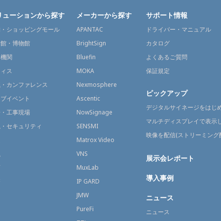
リューションから探す
メーカーから探す
サポート情報
舗・ショッピングモール
APANTAC
ドライバー・マニュアル
術館・博物館
BrightSign
カタログ
通機関
Bluefin
よくあるご質問
フィス
MOKA
保証規定
議・カンファレンス
Nexmosphere
ピックアップ
イブイベント
Ascentic
デジタルサイネージをはじ
場・工事現場
NowSignage
マルチディスプレイで表示
視・セキュリティ
SENSMI
映像を配信(ストリーミング
送
Matrox Video
融
VNS
展示会レポート
育
MuxLab
導入事例
療
IP GARD
JMW
ニュース
PureFi
ニュース