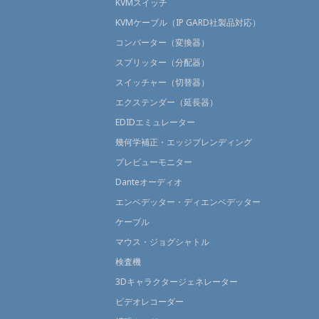
KVMスイッチ
KVMケーブル（IP GARD社製品対応）
コンバーター（変換器）
スプリッター（分配器）
スイッチャー（切替器）
エクステンダー（延長器）
EDIDエミュレーター
幾何学補正・エッジブレンディング
プレビューモニター
Danteオーディオ
エンベデッター・ディエンベデッター
ケーブル
マウス・ジョグシャトル
検査機
3Dキャラクタージェネレーター
ビデオレコーダー