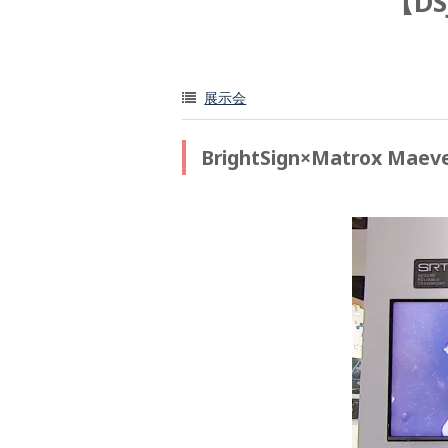
【DS
展示会
BrightSign×Matrox Maev