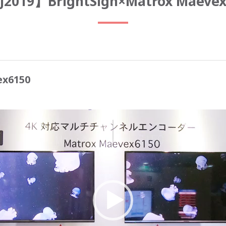
J2019】BrightSign×Matrox Maevex
ex6150
動
画
プ
レ
ー
ヤ
ー