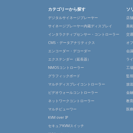
カテゴリーから探す
ソ
デジタルサイネージプレーヤー
店
サイネージプレーヤー内蔵ディスプレイ
美
インタラクティブセンサー・コントローラー
交
CMS・データアナリティクス
オ
エンコーダー・デコーダー
会
エクステンダー（延長器）
ラ
NMOSコントローラー
工
グラフィックボード
監
マルチディスプレイコントローラー
放
ビデオウォールコントローラー
金
ネットワークコントローラー
教
マルチビューワー
医
KVM over IP
セキュアKVMスイッチ