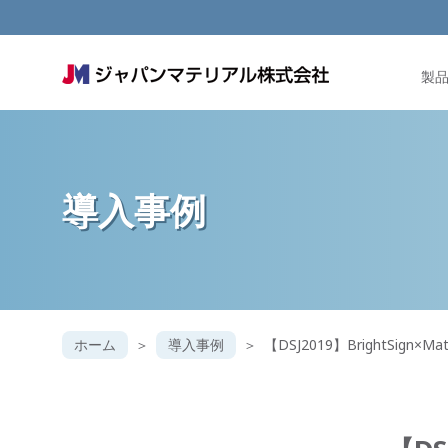
製
導入事例
ホーム
導入事例
【DSJ2019】BrightSign×Mat