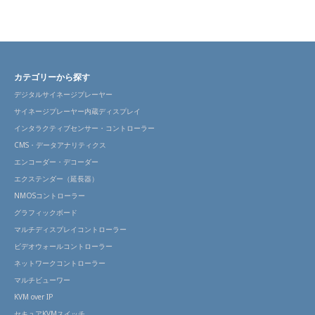
カテゴリーから探す
デジタルサイネージプレーヤー
サイネージプレーヤー内蔵ディスプレイ
インタラクティブセンサー・コントローラー
CMS・データアナリティクス
エンコーダー・デコーダー
エクステンダー（延長器）
NMOSコントローラー
グラフィックボード
マルチディスプレイコントローラー
ビデオウォールコントローラー
ネットワークコントローラー
マルチビューワー
KVM over IP
セキュアKVMスイッチ