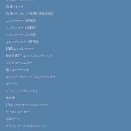
KVMスイッチ
KVMケーブル（IP GARD社製品対応）
コンバーター（変換器）
スプリッター（分配器）
スイッチャー（切替器）
エクステンダー（延長器）
EDIDエミュレーター
幾何学補正・エッジブレンディング
プレビューモニター
Danteオーディオ
エンベデッター・ディエンベデッター
ケーブル
マウス・ジョグシャトル
検査機
3Dキャラクタージェネレーター
ビデオレコーダー
拡張カード
クラウドライブプロダクション