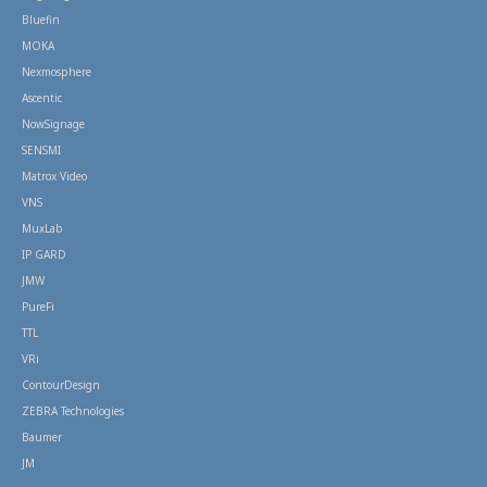
Bluefin
MOKA
Nexmosphere
Ascentic
NowSignage
SENSMI
Matrox Video
VNS
MuxLab
IP GARD
JMW
PureFi
TTL
VRi
ContourDesign
ZEBRA Technologies
Baumer
JM