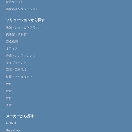
特注ケーブル
画像処理ソリューション
ソリューションから探す
店舗・ショッピングモール
美術館・博物館
交通機関
オフィス
会議・カンファレンス
ライブイベント
工場・工事現場
監視・セキュリティ
放送
金融
教育
医療
メーカーから探す
APANTAC
BrightSign