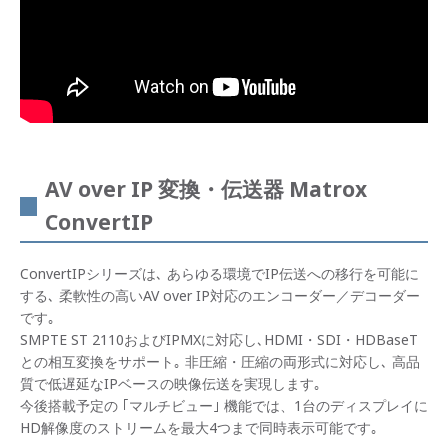
AV over IP 変換・伝送器 Matrox
ConvertIP
ConvertIPシリーズは､ あらゆる環境でIP伝送への移行を可能に
する､ 柔軟性の高いAV over IP対応のエンコーダー／デコーダー
です｡
SMPTE ST 2110およびIPMXに対応し､HDMI・SDI・HDBaseT
との相互変換をサポート｡ 非圧縮・圧縮の両形式に対応し､ 高品
質で低遅延なIPベースの映像伝送を実現します｡
今後搭載予定の ｢マルチビュー｣ 機能では、1台のディスプレイに
HD解像度のストリームを最大4つまで同時表示可能です｡