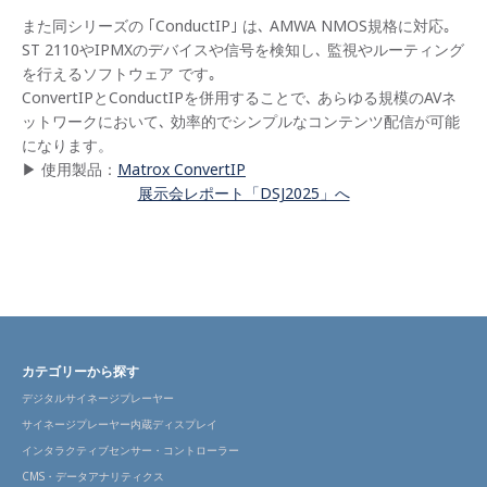
また同シリーズの ｢ConductIP｣ は､ AMWA NMOS規格に対応｡
ST 2110やIPMXのデバイスや信号を検知し､ 監視やルーティング
を行えるソフトウェア です｡
ConvertIPとConductIPを併用することで､ あらゆる規模のAVネ
ットワークにおいて､ 効率的でシンプルなコンテンツ配信が可能
になります。
▶ 使用製品：
Matrox ConvertIP
展示会レポート「DSJ2025」へ
カテゴリーから探す
デジタルサイネージプレーヤー
サイネージプレーヤー内蔵ディスプレイ
インタラクティブセンサー・コントローラー
CMS・データアナリティクス