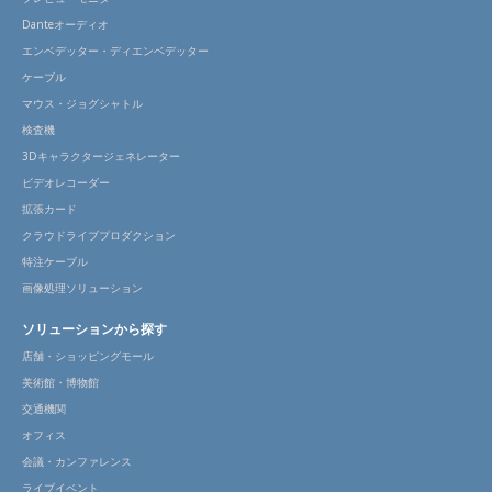
Danteオーディオ
エンベデッター・ディエンベデッター
ケーブル
マウス・ジョグシャトル
検査機
3Dキャラクタージェネレーター
ビデオレコーダー
拡張カード
クラウドライブプロダクション
特注ケーブル
画像処理ソリューション
ソリューションから探す
店舗・ショッピングモール
美術館・博物館
交通機関
オフィス
会議・カンファレンス
ライブイベント