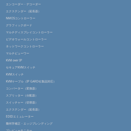
エンコーダー・デコーダー
エクステンダー（延長器）
NMOSコントローラー
グラフィックボード
マルチディスプレイコントローラー
ビデオウォールコントローラー
ネットワークコントローラー
マルチビューワー
KVM over IP
セキュアKVMスイッチ
KVMスイッチ
KVMケーブル（IP GARD社製品対応）
コンバーター（変換器）
スプリッター（分配器）
スイッチャー（切替器）
エクステンダー（延長器）
EDIDエミュレーター
幾何学補正・エッジブレンディング
プレビューモニター