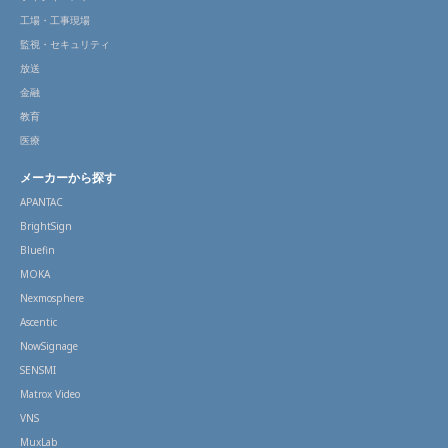
工場・工事現場
監視・セキュリティ
放送
金融
教育
医療
メーカーから探す
APANTAC
BrightSign
Bluefin
MOKA
Nexmosphere
Ascentic
NowSignage
SENSMI
Matrox Video
VNS
MuxLab