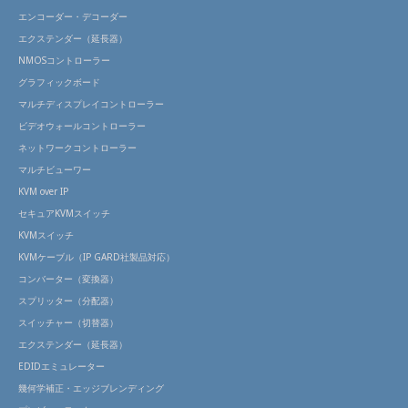
エンコーダー・デコーダー
エクステンダー（延長器）
NMOSコントローラー
グラフィックボード
マルチディスプレイコントローラー
ビデオウォールコントローラー
ネットワークコントローラー
マルチビューワー
KVM over IP
セキュアKVMスイッチ
KVMスイッチ
KVMケーブル（IP GARD社製品対応）
コンバーター（変換器）
スプリッター（分配器）
スイッチャー（切替器）
エクステンダー（延長器）
EDIDエミュレーター
幾何学補正・エッジブレンディング