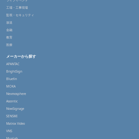
工場・工事現場
監視・セキュリティ
放送
金融
教育
医療
メーカーから探す
APANTAC
BrightSign
Bluefin
MOKA
Nexmosphere
Ascentic
NowSignage
SENSMI
Matrox Video
VNS
MuxLab