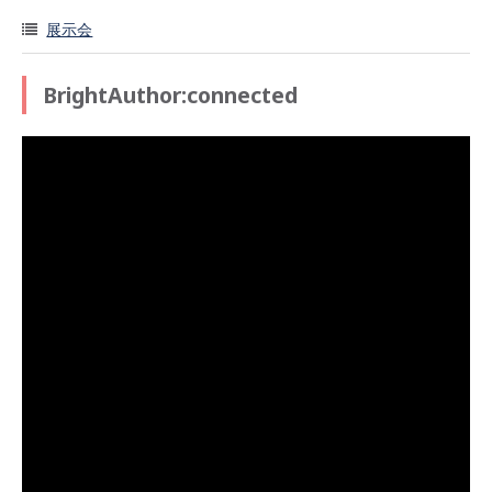
展示会
BrightAuthor:connected