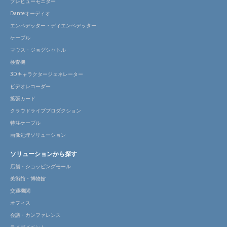
プレビューモニター
Danteオーディオ
エンベデッター・ディエンベデッター
ケーブル
マウス・ジョグシャトル
検査機
3Dキャラクタージェネレーター
ビデオレコーダー
拡張カード
クラウドライブプロダクション
特注ケーブル
画像処理ソリューション
ソリューションから探す
店舗・ショッピングモール
美術館・博物館
交通機関
オフィス
会議・カンファレンス
ライブイベント