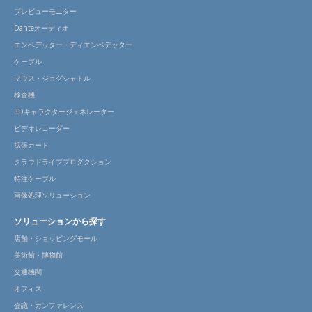
プレビューモニター
Danteオーディオ
エンベデッター・ディエンベデッター
ケーブル
マウス・ジョグシャトル
検査機
3Dキャラクタージェネレーター
ビデオレコーダー
拡張カード
クラウドライブプロダクション
特注ケーブル
画像処理ソリューション
ソリューションから探す
店舗・ショッピングモール
美術館・博物館
交通機関
オフィス
会議・カンファレンス