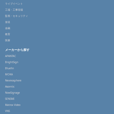
ライブイベント
工場・工事現場
監視・セキュリティ
放送
金融
教育
医療
メーカーから探す
APANTAC
BrightSign
Bluefin
MOKA
Nexmosphere
Ascentic
NowSignage
SENSMI
Matrox Video
VNS