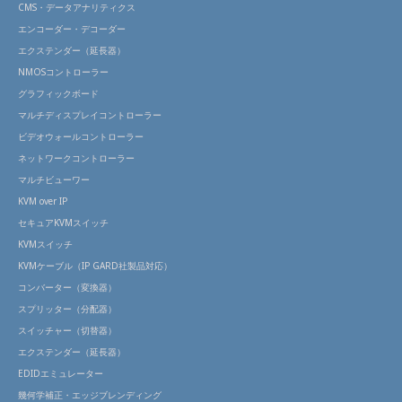
CMS・データアナリティクス
エンコーダー・デコーダー
エクステンダー（延長器）
NMOSコントローラー
グラフィックボード
マルチディスプレイコントローラー
ビデオウォールコントローラー
ネットワークコントローラー
マルチビューワー
KVM over IP
セキュアKVMスイッチ
KVMスイッチ
KVMケーブル（IP GARD社製品対応）
コンバーター（変換器）
スプリッター（分配器）
スイッチャー（切替器）
エクステンダー（延長器）
EDIDエミュレーター
幾何学補正・エッジブレンディング